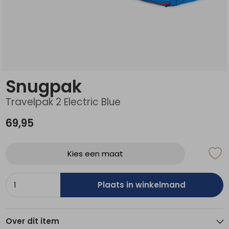
Schoenonderhoud
Bagagezakken en Tonnen
Wandelstokken en Gamaschen
Kampeermeubels
Pof, Pofzakken en Training
Wandelschoenen Heren
Skibroeken
Expeditie accessoires
Expeditie jassen
Fietsbroeken
Expeditie accessoires
Rugzak accessoires
Cadeaus en Diensten
Wassen
Klimtouw en Bandsling
Sokken
Fietsbroeken
Expeditie broeken
Ijsklimmen en Stijgijzers
Drinksysteem
Expeditie broeken
Snugpak
Sneeuwwandelen
Wandelstokken en Gamaschen
Travelpak 2 Electric Blue
Zonnebrillen
69,95
Kies een maat
Plaats in winkelmand
Over dit item