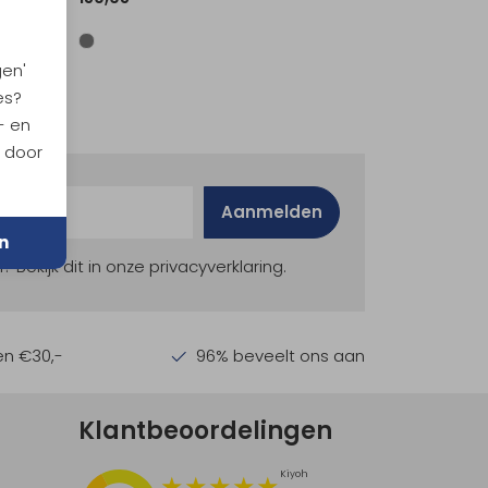
gen'
es?
- en
n door
Aanmelden
n
ekijk dit in onze privacyverklaring.
en €30,-
96% beveelt ons aan
Klantbeoordelingen