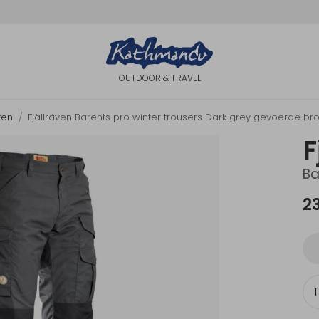
OUTDOOR & TRAVEL
ken
Fjällräven Barents pro winter trousers Dark grey gevoerde br
F
Ba
2