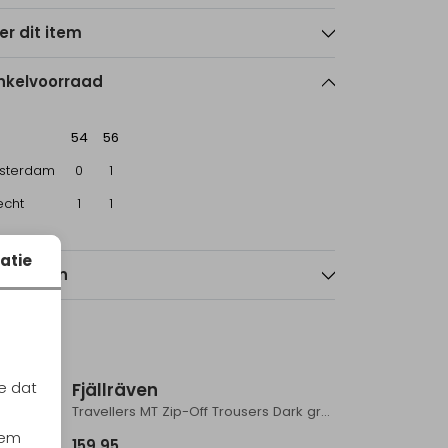
er dit item
nkelvoorraad
54
56
sterdam
0
1
echt
1
1
atie
nmerken
Sale
e dat
Fjällräven
Travellers MT Zip-Off Trousers Dark grey
iem
159,95