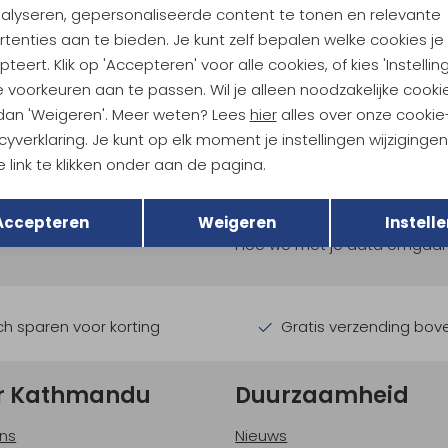
nalyseren, gepersonaliseerde content te tonen en relevante
tenties aan te bieden. Je kunt zelf bepalen welke cookies je
teert. Klik op 'Accepteren' voor alle cookies, of kies 'Instellin
 voorkeuren aan te passen. Wil je alleen noodzakelijke cooki
 dan 'Weigeren'. Meer weten? Lees
hier
alles over onze cookie
cyverklaring. Je kunt op elk moment je instellingen wijziginge
 link te klikken onder aan de pagina.
ndu Hoogtepunten
Terug
Opslaan
tdoorgear! Als bonus ontvang
Accepteren
Weigeren
Instelle
uwe collecties!
Hoe we met je data omgaan? B
h sparen voor korting
Gratis verzending bov
r Kathmandu
Duurzaamheid
ns
Nieuws