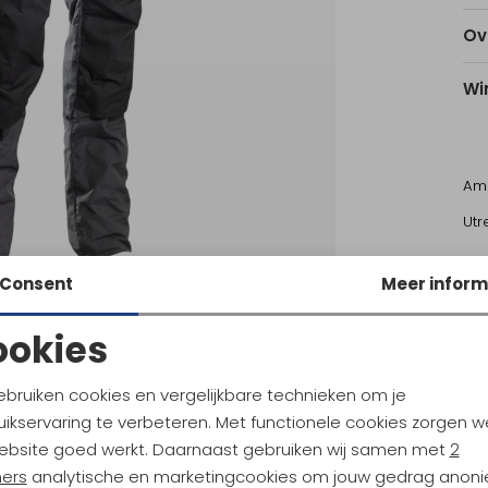
Ov
Wi
Am
Utr
Consent
Meer inform
Ke
ookies
Noodzakelijke cookies
Personalisatie cookies
ebruiken cookies en vergelijkbare technieken om je
ikservaring te verbeteren. Met functionele cookies zorgen w
räven
Fjällräven
Analytische cookies
Marketing cookies
Abisko Hybrid Trail Trs Zip-off Regular Laurel Green
Abisko Lite Shorts Dark Grey
ebsite goed werkt. Daarnaast gebruiken wij samen met
2
ners
analytische en marketingcookies om jouw gedrag anon
5
92,95
124,95