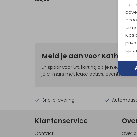
te a
adver
accep
om je
Kies
priva
op de
Meld je aan voor Kathma
En spaar voor 5% korting op je nieuwe ou
je e-mails met leuke acties, events en nie
Snelle levering
Automatisc
Klantenservice
Ove
Contact
Over o