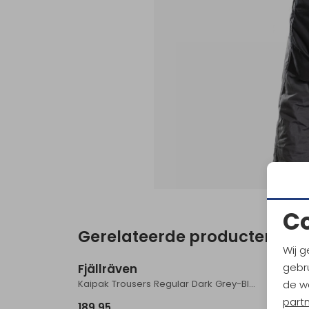
C
Gerelateerde producten
Nieuw
Wij g
gebru
Fjällräven
Fjäll
Kaipak Trousers Regular Dark Grey-Black
de w
part
189,95
229,9