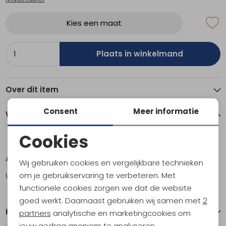
Kies een maat
Plaats in winkelmand
Over dit item
Consent
Meer informatie
Winkelvoorraad
Cookies
S
M
L
XL
Noodzakelijke cookies
Amsterdam
1
1
3
0
Wij gebruiken cookies en vergelijkbare technieken
Personalisatie cookies
om je gebruikservaring te verbeteren. Met
Utrecht
1
1
3
2
functionele cookies zorgen we dat de website
Analytische cookies
goed werkt. Daarnaast gebruiken wij samen met
2
Kenmerken
Marketing cookies
partners
analytische en marketingcookies om
jouw gedrag anoniem te analyseren,