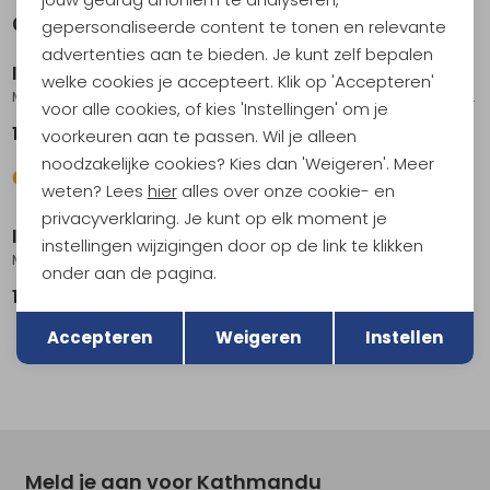
Gerelateerde producten
gepersonaliseerde content te tonen en relevante
advertenties aan te bieden. Je kunt zelf bepalen
Icebreaker
Icebreaker
welke cookies je accepteert. Klik op 'Accepteren'
Mer 260 Zoneknit Seamless Bra Women's Fervid
200 Oasis LS Half Zip Women's Summit
voor alle cookies, of kies 'Instellingen' om je
109,95
109,95
voorkeuren aan te passen. Wil je alleen
noodzakelijke cookies? Kies dan 'Weigeren'. Meer
weten? Lees
hier
alles over onze cookie- en
privacyverklaring. Je kunt op elk moment je
Icebreaker
Icebreaker
instellingen wijzigingen door op de link te klikken
Mer 200 Oasis High Rise Leggings Women's Black
Siren LS Sweetheart Women's Summit
onder aan de pagina.
105,95
79,95
Terug
Opslaan
Accepteren
Weigeren
Instellen
Meld je aan voor Kathmandu