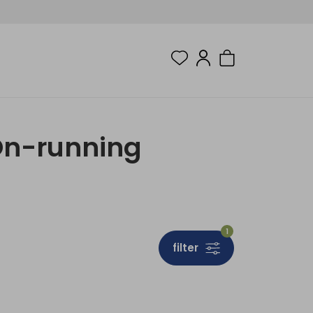
On-running
1
filter