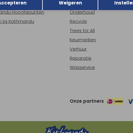
Accepteren
Weigeren
Instelle
ns
Nieuws
andu Hoogtepunten
Onderhoud
 bij Kathmandu
Recycle
Trees for All
Keurmerken
Verhuur
Reparatie
Wasservice
Onze partners