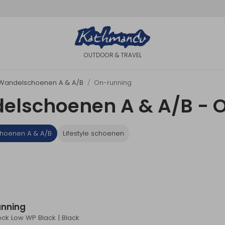
OUTDOOR & TRAVEL
Wandelschoenen A & A/B
On-running
elschoenen A & A/B - 
hoenen A & A/B
Lifestyle schoenen
unning
ck Low WP Black | Black