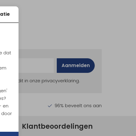
atie
e dat
Aanmelden
iem
ekijk dit in onze privacyverklaring.
gen'
es?
en €30,-
96% beveelt ons aan
- en
n door
Klantbeoordelingen