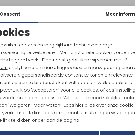
Consent
Meer inform
ookies
Noodzakelijke cookies
Personalisatie cookies
ebruiken cookies en vergelijkbare technieken om je
ikservaring te verbeteren. Met functionele cookies zorgen w
Analytische cookies
Marketing cookies
ebsite goed werkt. Daarnaast gebruiken wij samen met
2
ndu Hoogtepunten
ners
analytische en marketingcookies om jouw gedrag anon
tdoorgear! Als bonus ontvang
nalyseren, gepersonaliseerde content te tonen en relevante
uwe collecties!
Hoe we met je data omgaan? B
tenties aan te bieden. Je kunt zelf bepalen welke cookies je
teert. Klik op 'Accepteren' voor alle cookies, of kies 'Instellin
 voorkeuren aan te passen. Wil je alleen noodzakelijke cooki
h sparen voor korting
Gratis verzending bov
 dan 'Weigeren'. Meer weten? Lees
hier
alles over onze cookie
cyverklaring. Je kunt op elk moment je instellingen wijziginge
 link te klikken onder aan de pagina.
r Kathmandu
Duurzaamheid
Terug
Opslaan