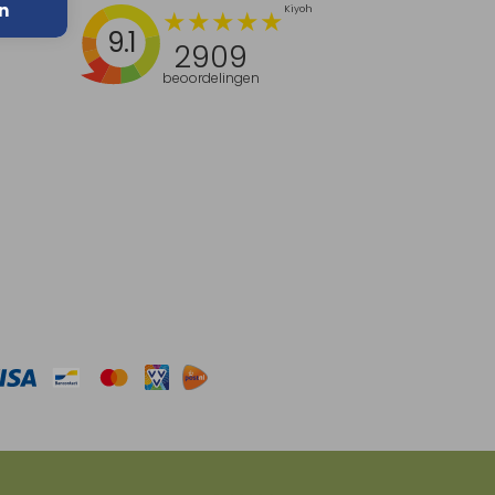
n
9.1
2909
beoordelingen