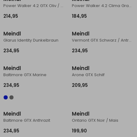
Power Walker 4.2 GTX Oliv / Orange
Power Walker 4.2 Clima Graphit / Schwarz
Schoenonderhoud
Bagagezakken en Tonnen
Wandelstokken en Gamaschen
Kampeermeubels
Pof, Pofzakken en Training
Wandelschoenen Heren
Skibroeken
Expeditie accessoires
Expeditie jassen
Fietsbroeken
Expeditie accessoires
214,95
184,95
Nieuw
Nieuw
Rugzak accessoires
Cadeaus en Diensten
Wassen
Klimtouw en Bandsling
Sokken
Fietsbroeken
Expeditie broeken
Meindl
Meindl
Ijsklimmen en Stijgijzers
Drinksysteem
Expeditie broeken
Glarus Identity Dunkelbraun
Vermont GTX Schwarz / Antrazit
Sneeuwwandelen
Wandelstokken en Gamaschen
234,95
234,95
Zonnebrillen
Meindl
Meindl
Baltimore GTX Marine
Arone GTX Schilf
234,95
209,95
Meindl
Meindl
Baltimore GTX Anthrazit
Ontario GTX Noir / Mais
234,95
199,90