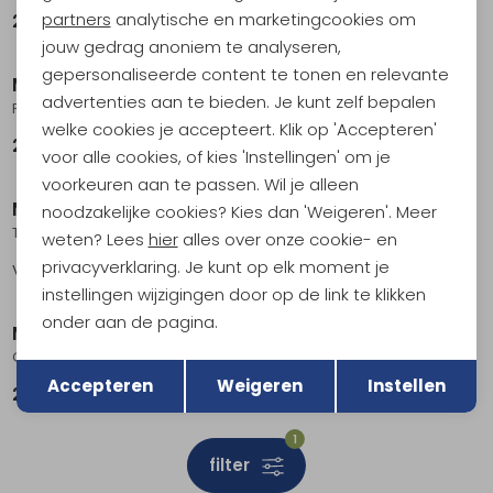
Marketing cookies
partners
analytische en marketingcookies om
299,95
299,95
jouw gedrag anoniem te analyseren,
gepersonaliseerde content te tonen en relevante
Meindl
Meindl
advertenties aan te bieden. Je kunt zelf bepalen
Power Walker 3.0 GTX Schwarz / Silber
Tramin GTX Marine
welke cookies je accepteert. Klik op 'Accepteren'
214,95
289,95
voor alle cookies, of kies 'Instellingen' om je
voorkeuren aan te passen. Wil je alleen
Meindl
Meindl
noodzakelijke cookies? Kies dan 'Weigeren'. Meer
Tessin Identity GTX Braun
Caracas GTX Dunkelbraun
weten? Lees
hier
alles over onze cookie- en
privacyverklaring. Je kunt op elk moment je
Vanaf
299,95
259,95
instellingen wijzigingen door op de link te klikken
onder aan de pagina.
Meindl
Meindl
Terug
Caracas Schwarz
Orlando GTX Dunkelbraun
Opslaan
Accepteren
Weigeren
Instellen
239,95
239,95
1
filter