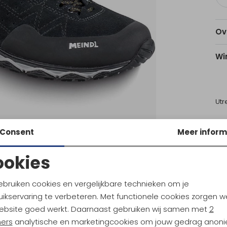
Ov
Wi
Utr
Consent
Meer inform
Ke
ookies
Noodzakelijke cookies
Personalisatie cookies
ebruiken cookies en vergelijkbare technieken om je
ikservaring te verbeteren. Met functionele cookies zorgen w
l
Meindl
Analytische cookies
Marketing cookies
TX Schilf
Baltimore GTX Anthrazit
ebsite goed werkt. Daarnaast gebruiken wij samen met
2
ners
analytische en marketingcookies om jouw gedrag anon
5
234,95