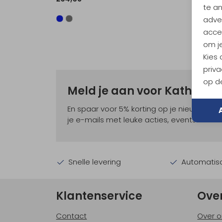
te a
adver
accep
om je
Kies
priva
op de
Meld je aan voor Kathma
En spaar voor 5% korting op je nieuwe ou
je e-mails met leuke acties, events en nie
Snelle levering
Automatisc
Klantenservice
Ove
Contact
Over o