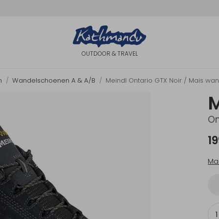
OUTDOOR & TRAVEL
n
Wandelschoenen A & A/B
Meindl Ontario GTX Noir / Mais wa
M
On
19
Ma