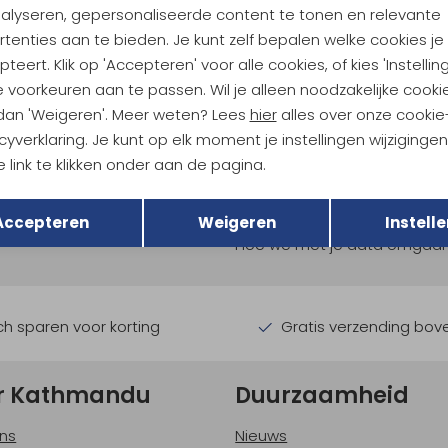
nalyseren, gepersonaliseerde content te tonen en relevante
tenties aan te bieden. Je kunt zelf bepalen welke cookies je
teert. Klik op 'Accepteren' voor alle cookies, of kies 'Instellin
 voorkeuren aan te passen. Wil je alleen noodzakelijke cooki
 dan 'Weigeren'. Meer weten? Lees
hier
alles over onze cookie
cyverklaring. Je kunt op elk moment je instellingen wijziginge
 link te klikken onder aan de pagina.
ndu Hoogtepunten
Terug
Opslaan
tdoorgear! Als bonus ontvang
Accepteren
Weigeren
Instelle
uwe collecties!
Hoe we met je data omgaan? B
h sparen voor korting
Gratis verzending bov
r Kathmandu
Duurzaamheid
ns
Nieuws