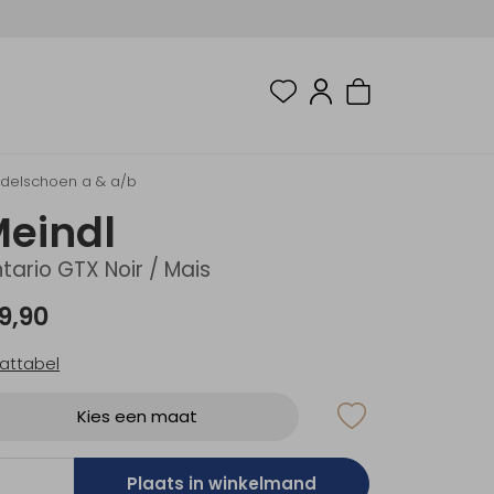
ndelschoen a & a/b
eindl
tario GTX Noir / Mais
9,90
attabel
Kies een maat
Plaats in winkelmand