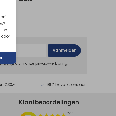
gen'
es?
- en
n door
Aanmelden
n
ekijk dit in onze privacyverklaring.
en €30,-
96% beveelt ons aan
Klantbeoordelingen