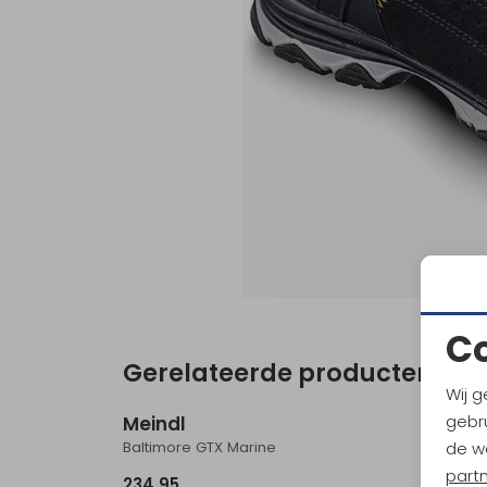
C
Gerelateerde producten
Wij g
gebru
Meindl
Meind
Baltimore GTX Marine
Arone G
de w
part
234,95
209,9