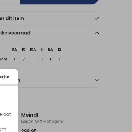
er dit item
nkelvoorraad
9,5
10
10,5
11
11,5
12
echt
1
2
1
1
1
1
atie
nmerken
e dat
Meindl
Eppan GTX Mahagoni
iem
299,95