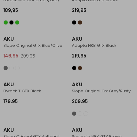
Schoenonderhoud
Bagagezakken en Tonnen
Wandelstokken en Gamaschen
Kampeermeubels
Pof, Pofzakken en Training
Wandelschoenen Heren
Skibroeken
Expeditie accessoires
Expeditie jassen
Fietsbroeken
Expeditie accessoires
189,95
219,95
Rugzak accessoires
Cadeaus en Diensten
Wassen
Klimtouw en Bandsling
Sokken
Fietsbroeken
Expeditie broeken
Sale
Ijsklimmen en Stijgijzers
Drinksysteem
Expeditie broeken
AKU
AKU
Slope Original GTX Blue/Olive
Adapta NKB GTX Black
Sneeuwwandelen
Wandelstokken en Gamaschen
146,95
209,95
219,95
Zonnebrillen
AKU
AKU
Flyrock T GTX Black
Slope Original Gtx Grey/Rusty Brown
179,95
209,95
Sale
AKU
AKU
Slope Original GTX Anthracite/Blue
Superalp NBK GTX Brown