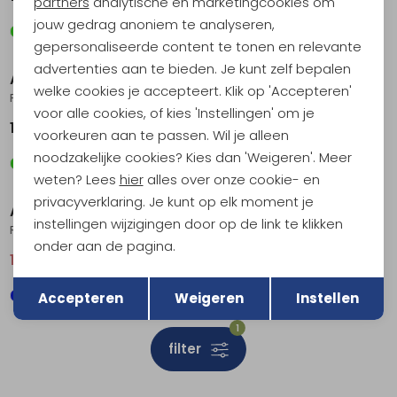
Marketing cookies
partners
analytische en marketingcookies om
jouw gedrag anoniem te analyseren,
gepersonaliseerde content te tonen en relevante
advertenties aan te bieden. Je kunt zelf bepalen
AKU
AKU
welke cookies je accepteert. Klik op 'Accepteren'
Flyrock Gtx Green/Grey
Flyrock GTX Black/Orange
voor alle cookies, of kies 'Instellingen' om je
179,95
179,95
voorkeuren aan te passen. Wil je alleen
noodzakelijke cookies? Kies dan 'Weigeren'. Meer
Sale
weten? Lees
hier
alles over onze cookie- en
privacyverklaring. Je kunt op elk moment je
AKU
instellingen wijzigingen door op de link te klikken
Rocket Mid Gtx Blue/Mustard
onder aan de pagina.
139,95
199,95
Terug
Opslaan
Accepteren
Weigeren
Instellen
1
filter