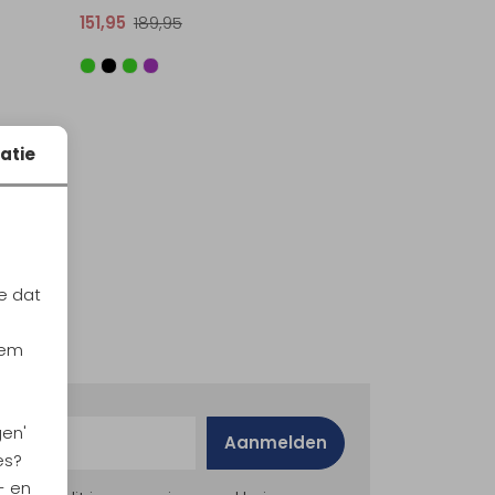
151,95
189,95
Sale
e
atie
e dat
iem
gen'
Aanmelden
es?
- en