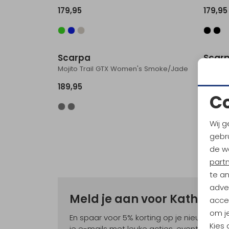
179,95
179,95
Scarpa
Scar
Mojito Trail GTX Women's Smoke/Jade
189,95
109,95
C
Wij g
gebru
de w
part
te a
adver
Meld je aan voor Kathma
accep
om je
En spaar voor 5% korting op je nieuwe ou
Kies
je e-mails met leuke acties, events en nie