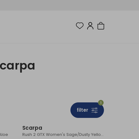
Scarpa
1
filter
Sale
Scarpa
Aloe
Rush 2 GTX Women's Sage/Dusty Yellow