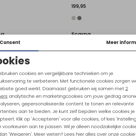
199,95
Sale
pa
Scarpa
Rapid Mid GTX Women's BlueBay/SunnyOrange
Mojito Trail Women's birch /jad
Consent
Meer inform
219,95
143,95
179,95
ookies
Noodzakelijke cookies
Personalisatie cookies
ebruiken cookies en vergelijkbare technieken om je
ikservaring te verbeteren. Met functionele cookies zorgen w
Analytische cookies
Marketing cookies
ebsite goed werkt. Daarnaast gebruiken wij samen met
2
ners
analytische en marketingcookies om jouw gedrag anon
nalyseren, gepersonaliseerde content te tonen en relevante
tenties aan te bieden. Je kunt zelf bepalen welke cookies je
ndu Hoogtepunten
teert. Klik op 'Accepteren' voor alle cookies, of kies 'Instellin
 voorkeuren aan te passen. Wil je alleen noodzakelijke cooki
tdoorgear! Als bonus ontvang
 dan 'Weigeren'. Meer weten? Lees
hier
alles over onze cookie
uwe collecties!