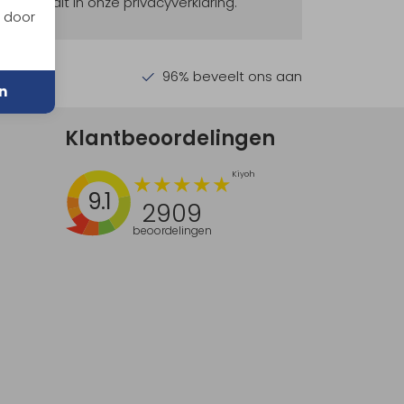
ekijk dit in onze privacyverklaring.
n door
en €30,-
96% beveelt ons aan
n
Klantbeoordelingen
9.1
2909
beoordelingen