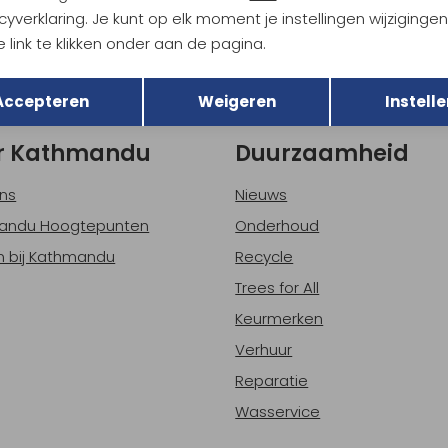
Hoe we met je data omgaan? B
cyverklaring. Je kunt op elk moment je instellingen wijziginge
 link te klikken onder aan de pagina.
Terug
Opslaan
h sparen voor korting
Gratis verzending bov
Accepteren
Weigeren
Instelle
r Kathmandu
Duurzaamheid
ns
Nieuws
andu Hoogtepunten
Onderhoud
 bij Kathmandu
Recycle
Trees for All
Keurmerken
Verhuur
Reparatie
Wasservice