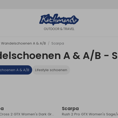
OUTDOOR & TRAVEL
Wandelschoenen A & A/B
Scarpa
elschoenen A & A/B - 
choenen A & A/B
Lifestyle schoenen
pa
Scarpa
Ribelle Cross 2 GTX Women's Dark Gray/Purple
Rush 2 Pro GTX Women's Sage/