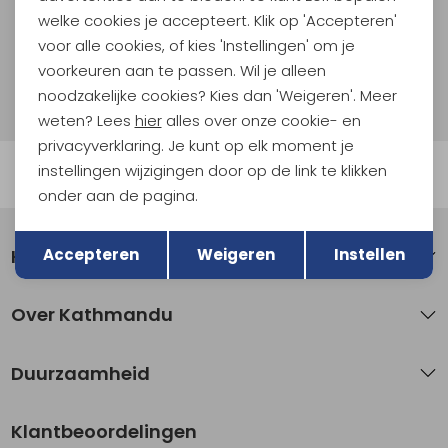
welke cookies je accepteert. Klik op 'Accepteren'
Aanmelden
voor alle cookies, of kies 'Instellingen' om je
voorkeuren aan te passen. Wil je alleen
Hoe we met je data omgaan? Bekijk dit in onze
noodzakelijke cookies? Kies dan 'Weigeren'. Meer
privacyverklaring.
weten? Lees
hier
alles over onze cookie- en
privacyverklaring. Je kunt op elk moment je
instellingen wijzigingen door op de link te klikken
Automatisch sparen voor korting
onder aan de pagina.
Terug
Opslaan
Klantenservice
Accepteren
Weigeren
Instellen
Over Kathmandu
Duurzaamheid
Klantbeoordelingen