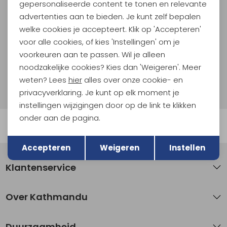
En spaar voor 5% korting op je nieuwe outdoorgear!
gepersonaliseerde content te tonen en relevante
Als bonus ontvang je e-mails met leuke acties, events
advertenties aan te bieden. Je kunt zelf bepalen
en nieuwe collecties!
welke cookies je accepteert. Klik op 'Accepteren'
voor alle cookies, of kies 'Instellingen' om je
Aanmelden
voorkeuren aan te passen. Wil je alleen
noodzakelijke cookies? Kies dan 'Weigeren'. Meer
Hoe we met je data omgaan? Bekijk dit in onze
weten? Lees
hier
alles over onze cookie- en
privacyverklaring.
privacyverklaring. Je kunt op elk moment je
instellingen wijzigingen door op de link te klikken
onder aan de pagina.
Automatisch sparen voor korting
Terug
Opslaan
Accepteren
Weigeren
Instellen
Klantenservice
Over Kathmandu
Duurzaamheid