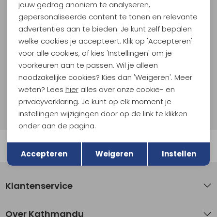
jouw gedrag anoniem te analyseren,
Meld je aan voor Kathmandu
Hoogtepunten
gepersonaliseerde content te tonen en relevante
advertenties aan te bieden. Je kunt zelf bepalen
En spaar voor 5% korting op je nieuwe outdoorgear!
Als bonus ontvang je e-mails met leuke acties, events
welke cookies je accepteert. Klik op 'Accepteren'
en nieuwe collecties!
voor alle cookies, of kies 'Instellingen' om je
voorkeuren aan te passen. Wil je alleen
Aanmelden
noodzakelijke cookies? Kies dan 'Weigeren'. Meer
weten? Lees
hier
alles over onze cookie- en
Hoe we met je data omgaan? Bekijk dit in onze
privacyverklaring. Je kunt op elk moment je
privacyverklaring.
instellingen wijzigingen door op de link te klikken
onder aan de pagina.
Terug
Opslaan
Automatisch sparen voor korting
Accepteren
Weigeren
Instellen
Klantenservice
Over Kathmandu