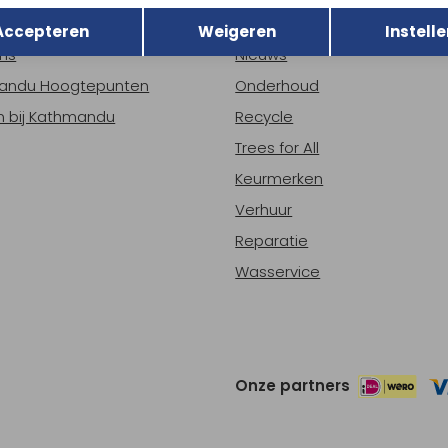
Terug
r Kathmandu
Duurzaamheid
Opslaan
Accepteren
Weigeren
Instelle
ns
Nieuws
andu Hoogtepunten
Onderhoud
 bij Kathmandu
Recycle
Trees for All
Keurmerken
Verhuur
Reparatie
Wasservice
Onze partners