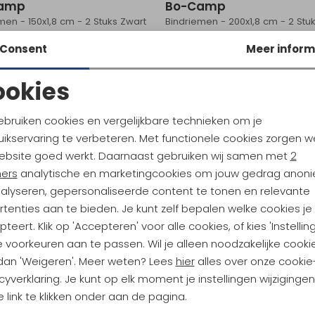
amp
Bo-Camp
men - 150x1,8 cm - 2 Stuks Zwart
Bindriemen - 200x1,8 cm - 2 Stu
7,50
Consent
Meer inform
ookies
Noodzakelijke cookies
Personalisatie cookies
ebruiken cookies en vergelijkbare technieken om je
ikservaring te verbeteren. Met functionele cookies zorgen w
Analytische cookies
Marketing cookies
ebsite goed werkt. Daarnaast gebruiken wij samen met
2
ndu Hoogtepunten
ners
analytische en marketingcookies om jouw gedrag anon
nalyseren, gepersonaliseerde content te tonen en relevante
tdoorgear! Als bonus ontvang
tenties aan te bieden. Je kunt zelf bepalen welke cookies je
uwe collecties!
Hoe we met je data omgaan? B
teert. Klik op 'Accepteren' voor alle cookies, of kies 'Instellin
 voorkeuren aan te passen. Wil je alleen noodzakelijke cooki
 dan 'Weigeren'. Meer weten? Lees
hier
alles over onze cookie
h sparen voor korting
Gratis verzending bov
cyverklaring. Je kunt op elk moment je instellingen wijziginge
 link te klikken onder aan de pagina.