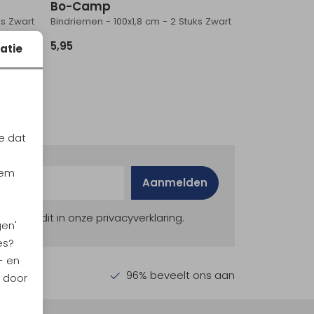
Bo-Camp
ks Zwart
Bindriemen - 100x1,8 cm - 2 Stuks Zwart
5,95
atie
e dat
iem
Aanmelden
ekijk dit in onze privacyverklaring.
gen'
es?
- en
en €30,-
96% beveelt ons aan
n door