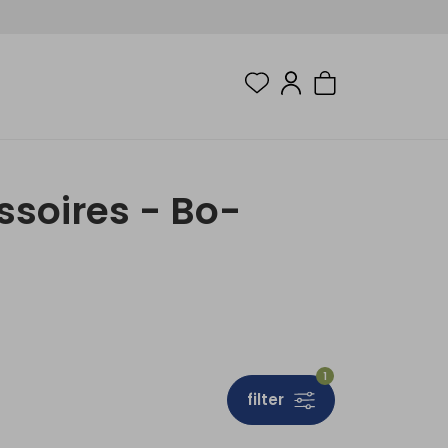
ssoires - Bo-
1
filter