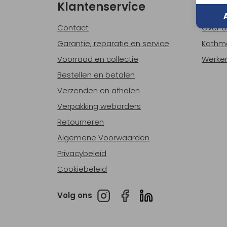
Klantenservice
Ove
Contact
Over o
Garantie, reparatie en service
Kathm
Voorraad en collectie
Werken
Bestellen en betalen
Verzenden en afhalen
Verpakking weborders
Retourneren
Algemene Voorwaarden
Privacybeleid
Cookiebeleid
Volg ons