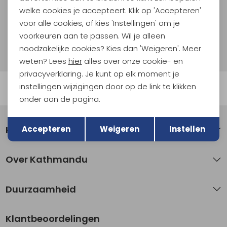
welke cookies je accepteert. Klik op 'Accepteren'
Aanmelden
voor alle cookies, of kies 'Instellingen' om je
voorkeuren aan te passen. Wil je alleen
Hoe we met je data omgaan? Bekijk dit in onze
noodzakelijke cookies? Kies dan 'Weigeren'. Meer
privacyverklaring.
weten? Lees
hier
alles over onze cookie- en
privacyverklaring. Je kunt op elk moment je
instellingen wijzigingen door op de link te klikken
Automatisch sparen voor korting
onder aan de pagina.
Terug
Opslaan
Klantenservice
Accepteren
Weigeren
Instellen
Over Kathmandu
Duurzaamheid
Klantbeoordelingen