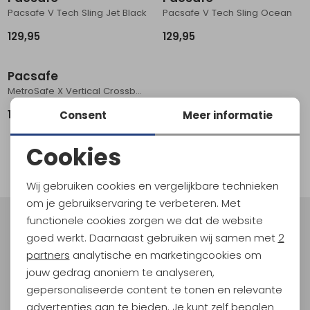
Pacsafe V Tech Sling Jet Black
Pacsafe V Tech Sling Ocean
Schoenonderhoud
Bagagezakken en Tonnen
Wandelstokken en Gamaschen
Kampeermeubels
Pof, Pofzakken en Training
Wandelschoenen Heren
Skibroeken
Expeditie accessoires
Expeditie jassen
Fietsbroeken
Expeditie accessoires
129,95
129,95
Rugzak accessoires
Cadeaus en Diensten
Wassen
Klimtouw en Bandsling
Sokken
Fietsbroeken
Expeditie broeken
Pacsafe
Ijsklimmen en Stijgijzers
Drinksysteem
Expeditie broeken
MetroSafe X Vertical Crossbody Utility
Sneeuwwandelen
Wandelstokken en Gamaschen
119,95
Consent
Meer informatie
Zonnebrillen
1
Cookies
filter
Noodzakelijke cookies
Wij gebruiken cookies en vergelijkbare technieken
Personalisatie cookies
om je gebruikservaring te verbeteren. Met
functionele cookies zorgen we dat de website
Analytische cookies
Meld je aan voor Kathmandu
goed werkt. Daarnaast gebruiken wij samen met
2
Hoogtepunten
Marketing cookies
partners
analytische en marketingcookies om
En spaar voor 5% korting op je nieuwe outdoorgear!
jouw gedrag anoniem te analyseren,
Als bonus ontvang je e-mails met leuke acties, events
gepersonaliseerde content te tonen en relevante
en nieuwe collecties!
advertenties aan te bieden. Je kunt zelf bepalen