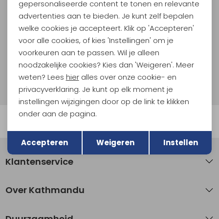
En spaar voor 5% korting op je nieuwe outdoorgear!
gepersonaliseerde content te tonen en relevante
Als bonus ontvang je e-mails met leuke acties, events
advertenties aan te bieden. Je kunt zelf bepalen
en nieuwe collecties!
welke cookies je accepteert. Klik op 'Accepteren'
voor alle cookies, of kies 'Instellingen' om je
Aanmelden
voorkeuren aan te passen. Wil je alleen
noodzakelijke cookies? Kies dan 'Weigeren'. Meer
Hoe we met je data omgaan? Bekijk dit in onze
weten? Lees
hier
alles over onze cookie- en
privacyverklaring.
privacyverklaring. Je kunt op elk moment je
instellingen wijzigingen door op de link te klikken
onder aan de pagina.
Automatisch sparen voor korting
Terug
Opslaan
Accepteren
Weigeren
Instellen
Klantenservice
Over Kathmandu
Duurzaamheid