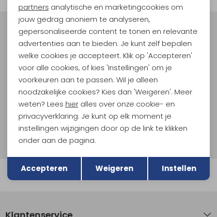
Marketing cookies
partners
analytische en marketingcookies om
jouw gedrag anoniem te analyseren,
gepersonaliseerde content te tonen en relevante
Meld je aan voor Kathmandu
advertenties aan te bieden. Je kunt zelf bepalen
Hoogtepunten
welke cookies je accepteert. Klik op 'Accepteren'
En spaar voor 5% korting op je nieuwe outdoorgear!
voor alle cookies, of kies 'Instellingen' om je
Als bonus ontvang je e-mails met leuke acties, events
voorkeuren aan te passen. Wil je alleen
en nieuwe collecties!
noodzakelijke cookies? Kies dan 'Weigeren'. Meer
weten? Lees
hier
alles over onze cookie- en
Aanmelden
privacyverklaring. Je kunt op elk moment je
instellingen wijzigingen door op de link te klikken
Hoe we met je data omgaan? Bekijk dit in onze
privacyverklaring.
onder aan de pagina.
Terug
Opslaan
Accepteren
Weigeren
Instellen
Automatisch sparen voor korting
Klantenservice