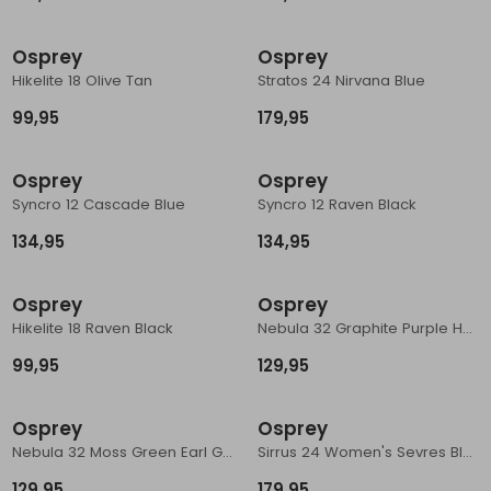
Schoenonderhoud
Bagagezakken en Tonnen
Wandelstokken en Gamaschen
Kampeermeubels
Pof, Pofzakken en Training
Wandelschoenen Heren
Skibroeken
Expeditie accessoires
Expeditie jassen
Fietsbroeken
Expeditie accessoires
Osprey
Osprey
Rugzak accessoires
Cadeaus en Diensten
Wassen
Klimtouw en Bandsling
Sokken
Fietsbroeken
Expeditie broeken
Hikelite 18 Olive Tan
Stratos 24 Nirvana Blue
99,95
179,95
Ijsklimmen en Stijgijzers
Drinksysteem
Expeditie broeken
Sneeuwwandelen
Wandelstokken en Gamaschen
Osprey
Osprey
Syncro 12 Cascade Blue
Syncro 12 Raven Black
Zonnebrillen
134,95
134,95
Osprey
Osprey
Hikelite 18 Raven Black
Nebula 32 Graphite Purple Heather
99,95
129,95
Osprey
Osprey
Nebula 32 Moss Green Earl Grey Heather
Sirrus 24 Women's Sevres Blue
129,95
179,95