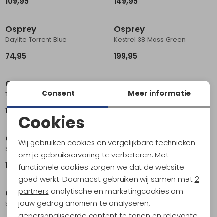
109,95
149,95
Osprey
Osprey
Daylite Torrent Blue
Kestrel 38 Moss Green
74,95
199,95
Osprey
Osprey
Consent
Meer informatie
Talon 11 Green Canopy
Kyte 38 Women's Barley Brown
129,95
199,95
Cookies
Noodzakelijke cookies
Osprey
Osprey
Wij gebruiken cookies en vergelijkbare technieken
Sirrus 34 Women's Purple Dusk
Syncro 20 Cascade Blue
Personalisatie cookies
om je gebruikservaring te verbeteren. Met
199,95
149,95
functionele cookies zorgen we dat de website
Analytische cookies
goed werkt. Daarnaast gebruiken wij samen met
2
Marketing cookies
partners
analytische en marketingcookies om
Osprey
Osprey
jouw gedrag anoniem te analyseren,
Sirrus 24 Women's Purple Dusk
Talon 22 Green Canopy Pine Leaf
gepersonaliseerde content te tonen en relevante