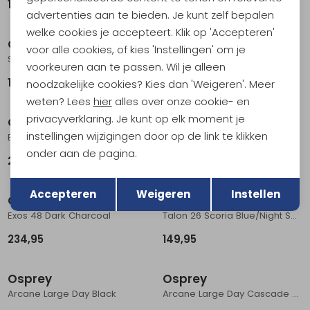
179,95
139,95
advertenties aan te bieden. Je kunt zelf bepalen
welke cookies je accepteert. Klik op 'Accepteren'
Osprey
Osprey
voor alle cookies, of kies 'Instellingen' om je
Sirrus 34 Women's Sevres Blue
Tempest 11 Women's Frosty Mint Green Botanica
voorkeuren aan te passen. Wil je alleen
199,95
129,95
noodzakelijke cookies? Kies dan 'Weigeren'. Meer
weten? Lees
hier
alles over onze cookie- en
privacyverklaring. Je kunt op elk moment je
Osprey
Osprey
instellingen wijzigingen door op de link te klikken
Eja 38 Women's Purple Dusk
Eja 48 Women's Purple Dusk
onder aan de pagina.
219,95
234,95
Terug
Opslaan
Accepteren
Weigeren
Instellen
Osprey
Osprey
Exos 48 Dark Charcoal
Talon 26 Scoria Blue/Night Shift
234,95
149,95
Osprey
Osprey
Arcane Large Day Black
Arcane Large Day Cascade Blue