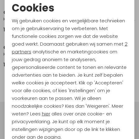
Cookies
Osprey
Osprey
Noodzakelijke cookies
Kestrel 38 Atlas Blue
Kyte 38 Women's Rocky Brook Green
Wij gebruiken cookies en vergelijkbare technieken
Personalisatie cookies
om je gebruikservaring te verbeteren. Met
199,95
199,95
functionele cookies zorgen we dat de website
Analytische cookies
goed werkt. Daarnaast gebruiken wij samen met
2
Osprey
Marketing cookies
partners
analytische en marketingcookies om
Kestrel 38 Black
jouw gedrag anoniem te analyseren,
199,95
gepersonaliseerde content te tonen en relevante
advertenties aan te bieden. Je kunt zelf bepalen
1
welke cookies je accepteert. Klik op 'Accepteren'
filter
voor alle cookies, of kies 'Instellingen' om je
voorkeuren aan te passen. Wil je alleen
noodzakelijke cookies? Kies dan 'Weigeren'. Meer
weten? Lees
hier
alles over onze cookie- en
Meld je aan voor Kathmandu
privacyverklaring. Je kunt op elk moment je
Hoogtepunten
instellingen wijzigingen door op de link te klikken
En spaar voor 5% korting op je nieuwe outdoorgear!
onder aan de pagina.
Als bonus ontvang je e-mails met leuke acties, events