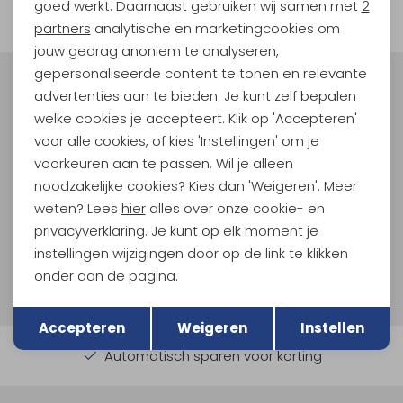
filter
goed werkt. Daarnaast gebruiken wij samen met
2
Marketing cookies
partners
analytische en marketingcookies om
jouw gedrag anoniem te analyseren,
gepersonaliseerde content te tonen en relevante
Meld je aan voor Kathmandu
advertenties aan te bieden. Je kunt zelf bepalen
Hoogtepunten
welke cookies je accepteert. Klik op 'Accepteren'
En spaar voor 5% korting op je nieuwe outdoorgear!
voor alle cookies, of kies 'Instellingen' om je
Als bonus ontvang je e-mails met leuke acties, events
voorkeuren aan te passen. Wil je alleen
en nieuwe collecties!
noodzakelijke cookies? Kies dan 'Weigeren'. Meer
weten? Lees
hier
alles over onze cookie- en
Aanmelden
privacyverklaring. Je kunt op elk moment je
instellingen wijzigingen door op de link te klikken
Hoe we met je data omgaan? Bekijk dit in onze
onder aan de pagina.
privacyverklaring.
Terug
Opslaan
Accepteren
Weigeren
Instellen
Automatisch sparen voor korting