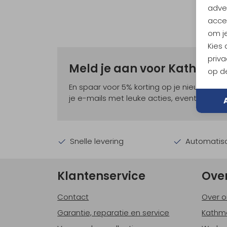
adver
accep
om je
Kies
priva
Meld je aan voor Kathma
op de
En spaar voor 5% korting op je nieuwe ou
je e-mails met leuke acties, events en nie
Snelle levering
Automatisc
Klantenservice
Ove
Contact
Over o
Garantie, reparatie en service
Kathm