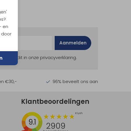
gen'
es?
- en
n door
Aanmelden
ekijk dit in onze privacyverklaring.
n
en €30,-
96% beveelt ons aan
Klantbeoordelingen
9.1
2909