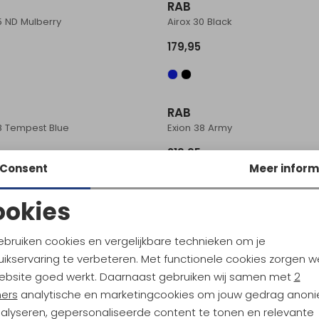
RAB
5 ND Mulberry
Airox 30 Black
179,95
RAB
8 Tempest Blue
Exion 38 Army
219,95
Consent
Meer inform
ookies
RAB
Noodzakelijke cookies
Personalisatie cookies
5 ND Orion Blue
Aeon 35 Antracite
ebruiken cookies en vergelijkbare technieken om je
ikservaring te verbeteren. Met functionele cookies zorgen w
159,95
Analytische cookies
Marketing cookies
ebsite goed werkt. Daarnaast gebruiken wij samen met
2
ners
analytische en marketingcookies om jouw gedrag anon
nalyseren, gepersonaliseerde content te tonen en relevante