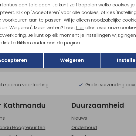
tenties aan te bieden. Je kunt zelf bepalen welke cookies je
teert. Klik op 'Accepteren' voor alle cookies, of kies 'Instellin
 voorkeuren aan te passen. Wil je alleen noodzakelijke cooki
 dan 'Weigeren'. Meer weten? Lees
hier
alles over onze cookie
cyverklaring. Je kunt op elk moment je instellingen wijziginge
ndu Hoogtepunten
 link te klikken onder aan de pagina.
Terug
tdoorgear! Als bonus ontvang
Opslaan
uwe collecties!
Hoe we met je data omgaan? B
Accepteren
Weigeren
Instelle
h sparen voor korting
Gratis verzending bov
r Kathmandu
Duurzaamheid
ns
Nieuws
andu Hoogtepunten
Onderhoud