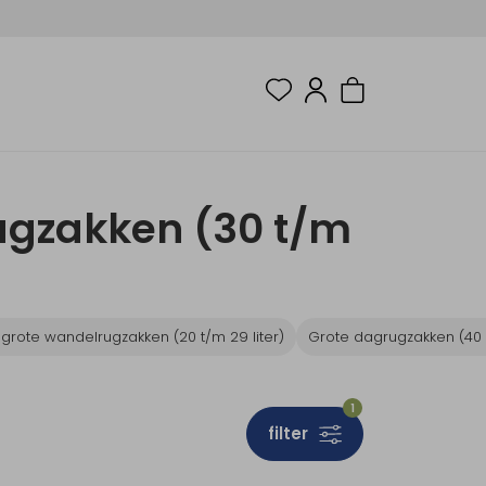
ugzakken (30 t/m
grote wandelrugzakken (20 t/m 29 liter)
Grote dagrugzakken (40 t
1
filter