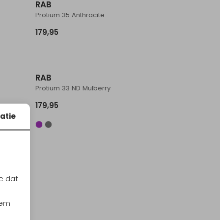
RAB
Protium 35 Anthracite
179,95
RAB
Protium 33 ND Mulberry
179,95
atie
e dat
iem