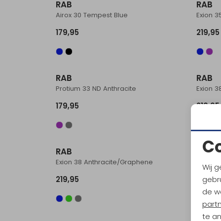
RAB
RAB
Airox 30 Tempest Blue
Exion 3
179,95
219,95
RAB
RAB
Protium 33 ND Anthracite
Exion 3
179,95
219,95
C
RAB
RAB
Exion 38 Anthracite/Graphene
Exion 3
Wij g
gebru
219,95
219,95
de w
part
te a