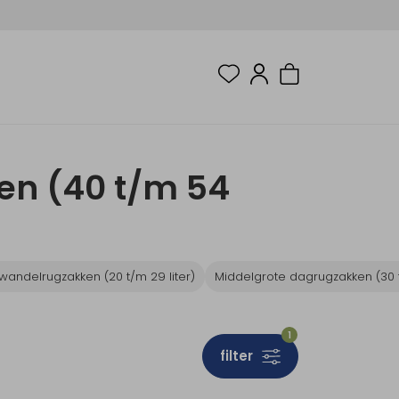
en (40 t/m 54
wandelrugzakken (20 t/m 29 liter)
Middelgrote dagrugzakken (30 t
1
filter
Sale