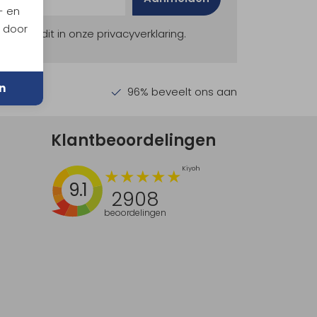
- en
n door
ekijk dit in onze privacyverklaring.
n
en €30,-
96% beveelt ons aan
Klantbeoordelingen
9.1
2908
beoordelingen