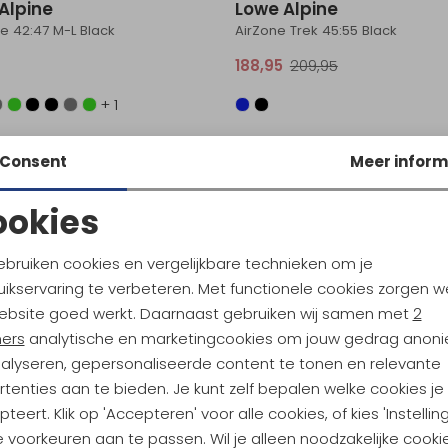
Alpine
Lowe Alpine
e 42:47 M-L Black
AirZone Trek 45:55 Black
188,95
209,95
+ 1
Consent
Meer inform
ookies
Noodzakelijke cookies
Personalisatie cookies
ebruiken cookies en vergelijkbare technieken om je
ikservaring te verbeteren. Met functionele cookies zorgen w
Analytische cookies
Marketing cookies
ebsite goed werkt. Daarnaast gebruiken wij samen met
2
ners
analytische en marketingcookies om jouw gedrag anon
nalyseren, gepersonaliseerde content te tonen en relevante
tenties aan te bieden. Je kunt zelf bepalen welke cookies je
teert. Klik op 'Accepteren' voor alle cookies, of kies 'Instellin
ndu Hoogtepunten
 voorkeuren aan te passen. Wil je alleen noodzakelijke cooki