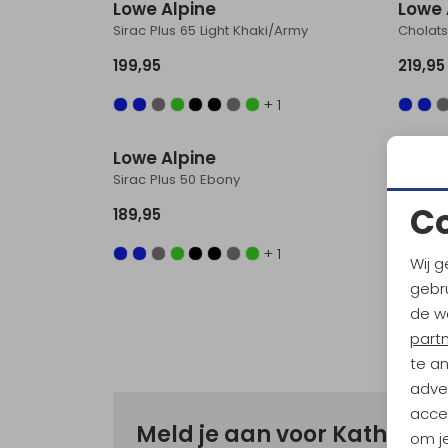
Lowe Alpine
Lowe 
Sirac Plus 65 Light Khaki/Army
Cholats
199,95
219,95
+ 1
Lowe Alpine
Sirac Plus 50 Ebony
C
189,95
+ 1
Wij g
gebru
de w
part
te a
adver
accep
Meld je aan voor Kathma
om je