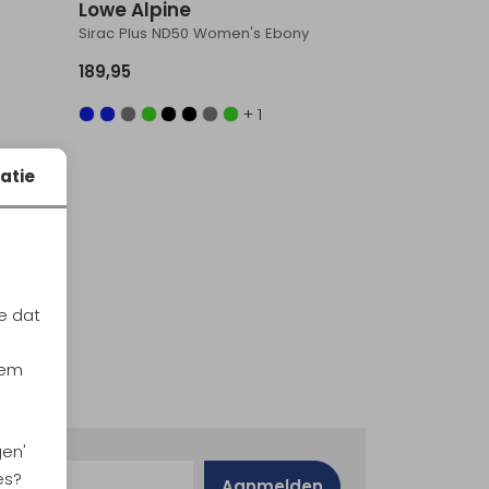
Lowe Alpine
Sirac Plus ND50 Women's Ebony
189,95
+ 1
atie
e dat
iem
gen'
es?
Aanmelden