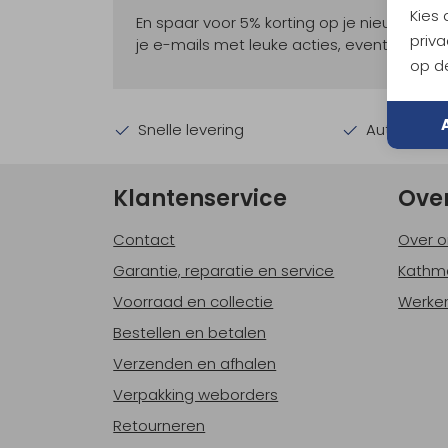
Kies
En spaar voor 5% korting op je nieuwe ou
priva
je e-mails met leuke acties, events en nie
op de
Snelle levering
Automatisc
Klantenservice
Ove
Contact
Over o
Garantie, reparatie en service
Kathm
Voorraad en collectie
Werken
Bestellen en betalen
Verzenden en afhalen
Verpakking weborders
Retourneren