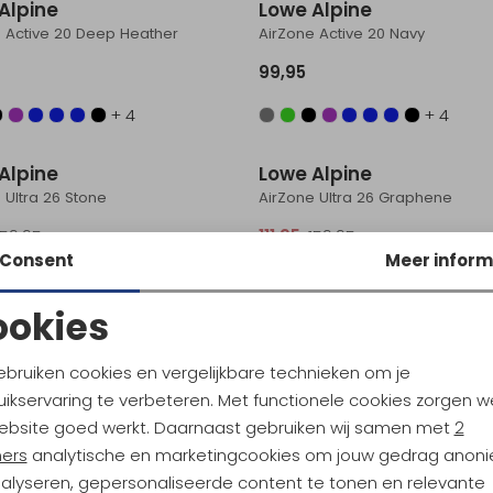
Alpine
Lowe Alpine
 Active 20 Deep Heather
AirZone Active 20 Navy
99,95
+ 4
+ 4
Sale
Alpine
Lowe Alpine
 Ultra 26 Stone
AirZone Ultra 26 Graphene
159,95
111,95
159,95
Consent
Meer inform
+ 4
+ 4
Sale
ookies
Alpine
Noodzakelijke cookies
Personalisatie cookies
 Active 22 Cadet Blue
ebruiken cookies en vergelijkbare technieken om je
ikservaring te verbeteren. Met functionele cookies zorgen w
99,95
Analytische cookies
Marketing cookies
ebsite goed werkt. Daarnaast gebruiken wij samen met
2
+ 4
ners
analytische en marketingcookies om jouw gedrag anon
nalyseren, gepersonaliseerde content te tonen en relevante