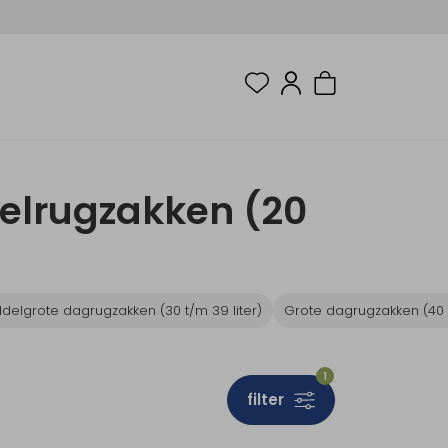
elrugzakken (20
delgrote dagrugzakken (30 t/m 39 liter)
Grote dagrugzakken (40 t
1
filter