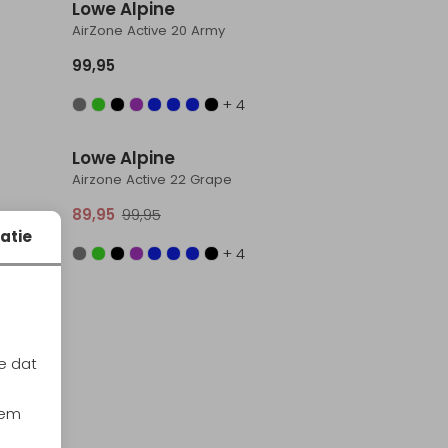
Lowe Alpine
AirZone Active 20 Army
99,95
+ 4
Sale
Sale
Lowe Alpine
Airzone Active 22 Grape
89,95
99,95
atie
+ 4
e dat
iem