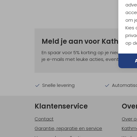
adver
accep
om je
Kies
priva
Meld je aan voor Kathma
op de
En spaar voor 5% korting op je nieuwe ou
je e-mails met leuke acties, events en nie
Snelle levering
Automatisc
Klantenservice
Ove
Contact
Over o
Garantie, reparatie en service
Kathm