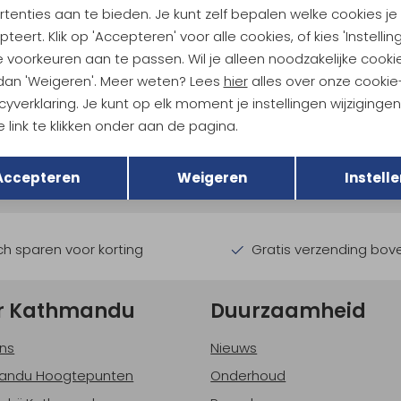
tenties aan te bieden. Je kunt zelf bepalen welke cookies je
teert. Klik op 'Accepteren' voor alle cookies, of kies 'Instellin
 voorkeuren aan te passen. Wil je alleen noodzakelijke cooki
 dan 'Weigeren'. Meer weten? Lees
hier
alles over onze cookie
cyverklaring. Je kunt op elk moment je instellingen wijziginge
ndu Hoogtepunten
 link te klikken onder aan de pagina.
Terug
tdoorgear! Als bonus ontvang
Opslaan
uwe collecties!
Hoe we met je data omgaan? B
Accepteren
Weigeren
Instelle
h sparen voor korting
Gratis verzending bov
r Kathmandu
Duurzaamheid
ns
Nieuws
andu Hoogtepunten
Onderhoud