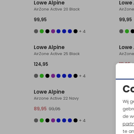
Lowe Alpine
Lowe 
AirZone Active 20 Black
AirZone
99,95
99,95
+ 4
Lowe Alpine
Lowe 
AirZone Active 25 Black
AirZone
124,95
111,95
+ 4
Sale
C
Lowe Alpine
Lowe 
Airzone Active 22 Navy
Airzone
Wij g
gebru
89,95
99,95
89,95
de w
+ 4
part
te a