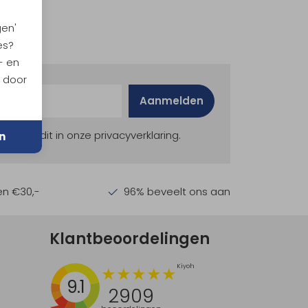
gen'
es?
- en
n door
Aanmelden
ekijk dit in onze privacyverklaring.
n
en €30,-
96% beveelt ons aan
Klantbeoordelingen
9.1
2909