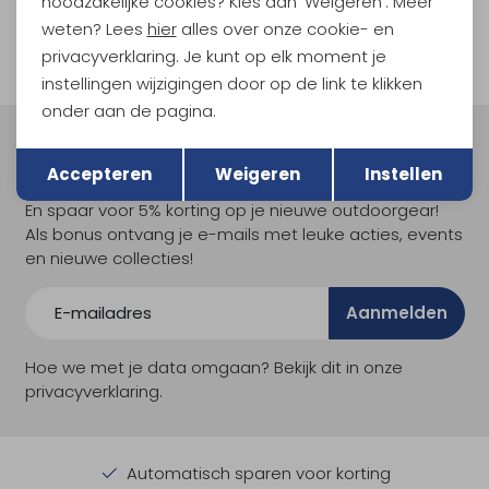
noodzakelijke cookies? Kies dan 'Weigeren'. Meer
1
weten? Lees
hier
alles over onze cookie- en
filter
privacyverklaring. Je kunt op elk moment je
instellingen wijzigingen door op de link te klikken
onder aan de pagina.
Terug
Opslaan
Meld je aan voor Kathmandu
Accepteren
Weigeren
Instellen
Hoogtepunten
En spaar voor 5% korting op je nieuwe outdoorgear!
Als bonus ontvang je e-mails met leuke acties, events
en nieuwe collecties!
Aanmelden
Hoe we met je data omgaan? Bekijk dit in onze
privacyverklaring.
Automatisch sparen voor korting