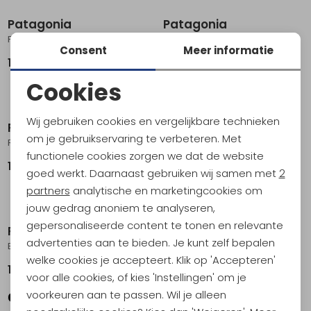
Patagonia
Patagonia
Fieldsmith Roll Top Pack Classic Tan
Fieldsmith Lid Pack Black
Consent
Meer informatie
149,95
139,95
Cookies
Noodzakelijke cookies
Wij gebruiken cookies en vergelijkbare technieken
Patagonia
Patagonia
Personalisatie cookies
om je gebruikservaring te verbeteren. Met
Refugio Day Pack 30L Smolder Blue
Black Hole Pack 32L Smolder Blue
functionele cookies zorgen we dat de website
Analytische cookies
119,95
169,95
goed werkt. Daarnaast gebruiken wij samen met
2
Marketing cookies
partners
analytische en marketingcookies om
jouw gedrag anoniem te analyseren,
gepersonaliseerde content te tonen en relevante
Patagonia
advertenties aan te bieden. Je kunt zelf bepalen
Black Hole Pack 32L Black
welke cookies je accepteert. Klik op 'Accepteren'
169,95
voor alle cookies, of kies 'Instellingen' om je
voorkeuren aan te passen. Wil je alleen