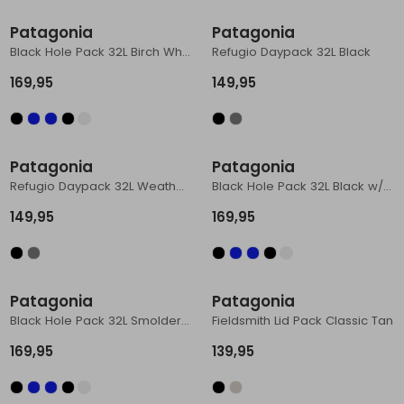
Schoenonderhoud
Bagagezakken en Tonnen
Wandelstokken en Gamaschen
Kampeermeubels
Pof, Pofzakken en Training
Wandelschoenen Heren
Skibroeken
Expeditie accessoires
Expeditie jassen
Fietsbroeken
Expeditie accessoires
Patagonia
Patagonia
Black Hole Pack 32L Birch White
Refugio Daypack 32L Black
Rugzak accessoires
Cadeaus en Diensten
Wassen
Klimtouw en Bandsling
Sokken
Fietsbroeken
Expeditie broeken
169,95
149,95
Ijsklimmen en Stijgijzers
Drinksysteem
Expeditie broeken
Sneeuwwandelen
Wandelstokken en Gamaschen
Patagonia
Patagonia
Zonnebrillen
Refugio Daypack 32L Weathered Stone
Black Hole Pack 32L Black w/Black
149,95
169,95
Patagonia
Patagonia
Black Hole Pack 32L Smolder Blue w/Forge Grey
Fieldsmith Lid Pack Classic Tan
169,95
139,95