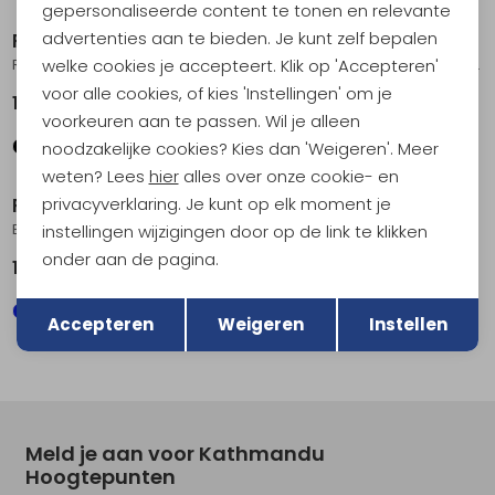
gepersonaliseerde content te tonen en relevante
advertenties aan te bieden. Je kunt zelf bepalen
Patagonia
Patagonia
welke cookies je accepteert. Klik op 'Accepteren'
Refugio Daypack 32L Weathered Stone
Black Hole Pack 32L Birch White
voor alle cookies, of kies 'Instellingen' om je
149,95
169,95
voorkeuren aan te passen. Wil je alleen
noodzakelijke cookies? Kies dan 'Weigeren'. Meer
weten? Lees
hier
alles over onze cookie- en
privacyverklaring. Je kunt op elk moment je
Patagonia
Patagonia
Black Hole Pack 25L Kaleido: Black
Refugio Daypack 26L Weathered Stone
instellingen wijzigingen door op de link te klikken
onder aan de pagina.
149,95
99,95
Terug
Opslaan
Accepteren
Weigeren
Instellen
Meld je aan voor Kathmandu
Hoogtepunten