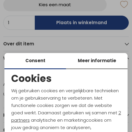
Kies een maat
Plaats in winkelmand
Over dit item
Winkelvoorraad
Consent
Meer informatie
Cookies
ONE
Noodzakelijke cookies
Amsterdam
2
Wij gebruiken cookies en vergelijkbare technieken
Utrecht
1
Personalisatie cookies
om je gebruikservaring te verbeteren. Met
functionele cookies zorgen we dat de website
Analytische cookies
goed werkt. Daarnaast gebruiken wij samen met
2
Kenmerken
Marketing cookies
partners
analytische en marketingcookies om
jouw gedrag anoniem te analyseren,
Gerelateerde producten