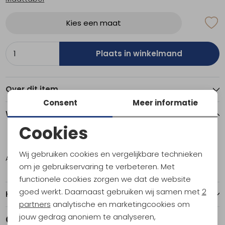
Kies een maat
Plaats in winkelmand
Over dit item
Consent
Meer informatie
Winkelvoorraad
Cookies
Noodzakelijke cookies
12
Wij gebruiken cookies en vergelijkbare technieken
Amsterdam
1
Personalisatie cookies
om je gebruikservaring te verbeteren. Met
functionele cookies zorgen we dat de website
Analytische cookies
goed werkt. Daarnaast gebruiken wij samen met
2
Kenmerken
Marketing cookies
partners
analytische en marketingcookies om
jouw gedrag anoniem te analyseren,
Gerelateerde producten
Sale