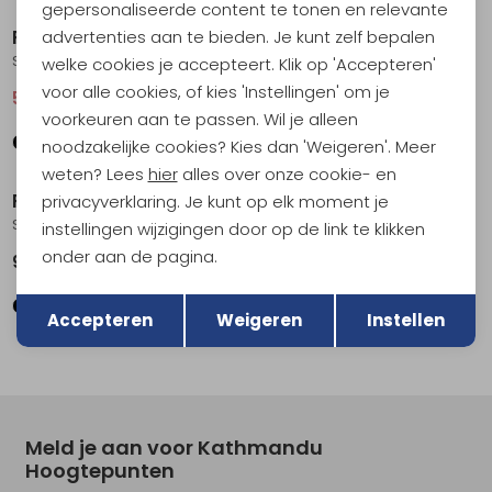
gepersonaliseerde content te tonen en relevante
Royal Robbins
Royal Robbins
advertenties aan te bieden. Je kunt zelf bepalen
Spotless Evolution Short Women's Jet Black
Wilder Skort Women's Lt Khaki
welke cookies je accepteert. Klik op 'Accepteren'
voor alle cookies, of kies 'Instellingen' om je
59,95
79,95
99,95
voorkeuren aan te passen. Wil je alleen
noodzakelijke cookies? Kies dan 'Weigeren'. Meer
weten? Lees
hier
alles over onze cookie- en
Royal Robbins
Royal Robbins
privacyverklaring. Je kunt op elk moment je
Spotless Evolution Pant Women's Everglade
Hempline Capri Women's Pecan
instellingen wijzigingen door op de link te klikken
onder aan de pagina.
99,95
99,95
Terug
Opslaan
Accepteren
Weigeren
Instellen
Meld je aan voor Kathmandu
Hoogtepunten