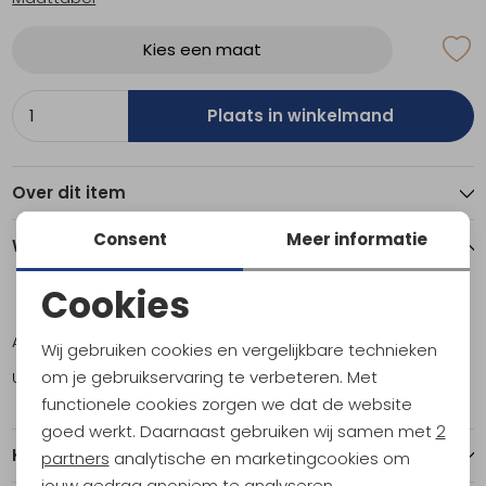
Kies een maat
Plaats in winkelmand
Over dit item
Consent
Meer informatie
Winkelvoorraad
Cookies
14
Noodzakelijke cookies
Amsterdam
1
Wij gebruiken cookies en vergelijkbare technieken
Personalisatie cookies
om je gebruikservaring te verbeteren. Met
Utrecht
1
functionele cookies zorgen we dat de website
Analytische cookies
goed werkt. Daarnaast gebruiken wij samen met
2
Kenmerken
Marketing cookies
partners
analytische en marketingcookies om
jouw gedrag anoniem te analyseren,