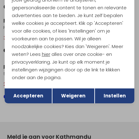
Gerelateerde producten
gepersonaliseerde content te tonen en relevante
Sale
Sale
advertenties aan te bieden. Je kunt zelf bepalen
RAB
RAB
welke cookies je accepteert. Klik op 'Accepteren'
Rivelin Tee Wmns Pebble
Force LS Tee Women's Bluebird
voor alle cookies, of kies 'Instellingen' om je
36,95
49,95
40,95
54,95
voorkeuren aan te passen. Wil je alleen
noodzakelijke cookies? Kies dan 'Weigeren'. Meer
weten? Lees
hier
alles over onze cookie- en
Sale
Sale
privacyverklaring. Je kunt op elk moment je
RAB
RAB
instellingen wijzigingen door op de link te klikken
Sonic Tee Women's Bluebird
Sonic Tee Women's Tempest Blue
onder aan de pagina.
29,95
39,95
29,95
39,95
Terug
Opslaan
Accepteren
Weigeren
Instellen
Meld je aan voor Kathmandu