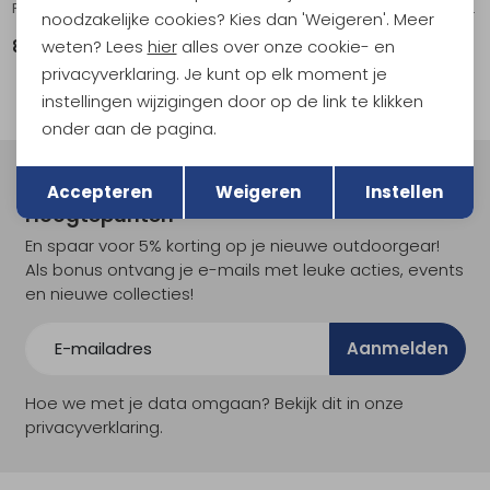
Frontier UL Collapsible Pot - 1L Puffin's Bill Orange
Frontier UL Collapsible Bowl - L Aqua Sea Blue
noodzakelijke cookies? Kies dan 'Weigeren'. Meer
weten? Lees
hier
alles over onze cookie- en
84,95
22,95
privacyverklaring. Je kunt op elk moment je
instellingen wijzigingen door op de link te klikken
onder aan de pagina.
Terug
Opslaan
Meld je aan voor Kathmandu
Accepteren
Weigeren
Instellen
Hoogtepunten
En spaar voor 5% korting op je nieuwe outdoorgear!
Als bonus ontvang je e-mails met leuke acties, events
en nieuwe collecties!
Aanmelden
Hoe we met je data omgaan? Bekijk dit in onze
privacyverklaring.