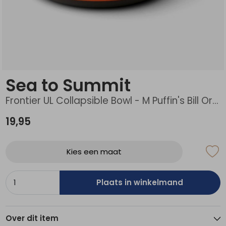
Schoenonderhoud
Bagagezakken en Tonnen
Wandelstokken en Gamaschen
Kampeermeubels
Pof, Pofzakken en Training
Wandelschoenen Heren
Skibroeken
Expeditie accessoires
Expeditie jassen
Fietsbroeken
Expeditie accessoires
Rugzak accessoires
Cadeaus en Diensten
Wassen
Klimtouw en Bandsling
Sokken
Fietsbroeken
Expeditie broeken
Ijsklimmen en Stijgijzers
Drinksysteem
Expeditie broeken
Sea to Summit
Sneeuwwandelen
Wandelstokken en Gamaschen
Frontier UL Collapsible Bowl - M Puffin's Bill Orange
Zonnebrillen
19,95
Kies een maat
Plaats in winkelmand
Over dit item