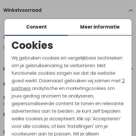
Winkelvoorraad
Consent
Meer informatie
ONE
Amsterdam
2
Cookies
Utrecht
4
Noodzakelijke cookies
Wij gebruiken cookies en vergelijkbare technieken
Personalisatie cookies
om je gebruikservaring te verbeteren. Met
Kenmerken
functionele cookies zorgen we dat de website
Analytische cookies
goed werkt. Daarnaast gebruiken wij samen met
2
Gerelateerde producten
Marketing cookies
partners
analytische en marketingcookies om
jouw gedrag anoniem te analyseren,
Sea to Summit
Sea to Summit
gepersonaliseerde content te tonen en relevante
Horizon Cutlery Set - 2 Piece Bombay
Horizon Cutlery Set - 2 Piece Tarragon
advertenties aan te bieden. Je kunt zelf bepalen
6,95
6,95
welke cookies je accepteert. Klik op 'Accepteren'
voor alle cookies, of kies 'Instellingen' om je
Sea to Summit
Sea to Summit
voorkeuren aan te passen. Wil je alleen