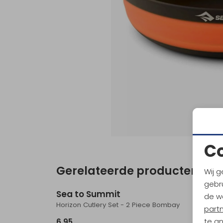
C
Gerelateerde producten
Wij g
gebru
Sea to Summit
Sea t
de w
Horizon Cutlery Set - 2 Piece Bombay
Horizon
part
te a
6,95
6,95