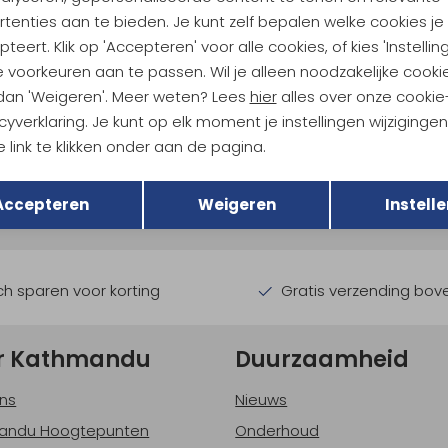
tenties aan te bieden. Je kunt zelf bepalen welke cookies je
teert. Klik op 'Accepteren' voor alle cookies, of kies 'Instellin
 voorkeuren aan te passen. Wil je alleen noodzakelijke cooki
 dan 'Weigeren'. Meer weten? Lees
hier
alles over onze cookie
cyverklaring. Je kunt op elk moment je instellingen wijziginge
ndu Hoogtepunten
 link te klikken onder aan de pagina.
Terug
Opslaan
tdoorgear! Als bonus ontvang
Accepteren
Weigeren
Instelle
uwe collecties!
Hoe we met je data omgaan? B
h sparen voor korting
Gratis verzending bov
r Kathmandu
Duurzaamheid
ns
Nieuws
andu Hoogtepunten
Onderhoud