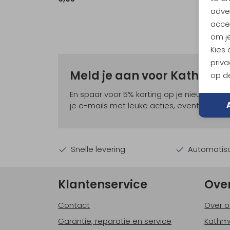
adver
accep
om je
Kies
priva
Meld je aan voor Kathma
op de
En spaar voor 5% korting op je nieuwe ou
je e-mails met leuke acties, events en nie
Snelle levering
Automatisc
Klantenservice
Ove
Contact
Over o
Garantie, reparatie en service
Kathm