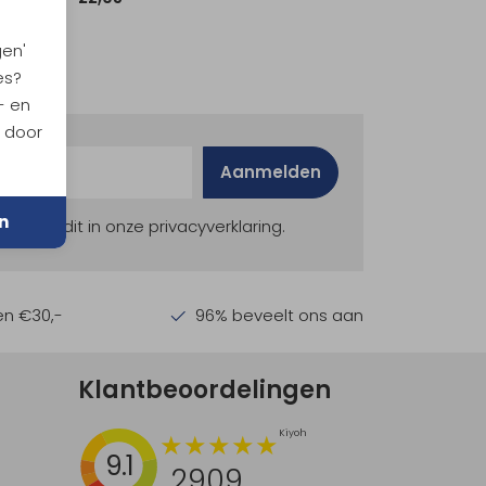
gen'
es?
- en
n door
Aanmelden
n
ekijk dit in onze privacyverklaring.
en €30,-
96% beveelt ons aan
Klantbeoordelingen
9.1
2909