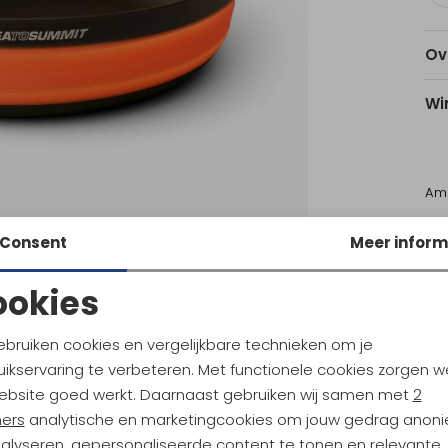
Ov
Wi
Am
Utr
Consent
Meer inform
ookies
Ke
Noodzakelijke cookies
Personalisatie cookies
ebruiken cookies en vergelijkbare technieken om je
ikservaring te verbeteren. Met functionele cookies zorgen w
Analytische cookies
Marketing cookies
o Summit
Sea to Summit
ebsite goed werkt. Daarnaast gebruiken wij samen met
2
 Cutlery Set - 2 Piece Tarragon
ners
analytische en marketingcookies om jouw gedrag anon
nalyseren, gepersonaliseerde content te tonen en relevante
84,95