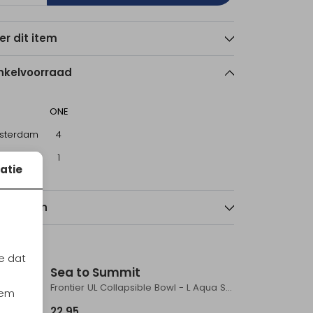
er dit item
nkelvoorraad
ONE
sterdam
4
echt
1
atie
nmerken
e dat
Sea to Summit
Frontier UL Collapsible Pot - 1L Puffin's Bill Orange
Frontier UL Collapsible Bowl - L Aqua Sea Blue
iem
22,95