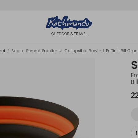
OUTDOOR & TRAVEL
rei
Sea to Summit Frontier UL Collapsible Bowl - L Puffin's Bill Ora
S
Fr
Bi
2