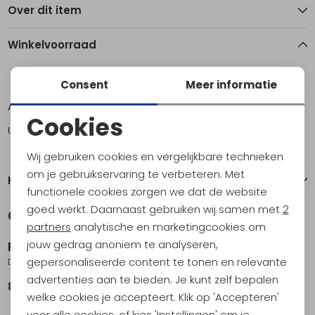
Over dit item
Winkelvoorraad
S
M
L
XL
XXL
Consent
Meer informatie
Amsterdam
1
1
1
0
0
Cookies
Utrecht
1
1
1
1
1
Noodzakelijke cookies
Wij gebruiken cookies en vergelijkbare technieken
Personalisatie cookies
om je gebruikservaring te verbeteren. Met
Kenmerken
functionele cookies zorgen we dat de website
Analytische cookies
goed werkt. Daarnaast gebruiken wij samen met
2
Gerelateerde producten
Nieuw
Marketing cookies
partners
analytische en marketingcookies om
jouw gedrag anoniem te analyseren,
RAB
RAB
gepersonaliseerde content te tonen en relevante
Downpour Pants Short Black
Ascendor Light Pants Oak
advertenties aan te bieden. Je kunt zelf bepalen
89,95
119,95
welke cookies je accepteert. Klik op 'Accepteren'
voor alle cookies, of kies 'Instellingen' om je