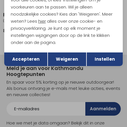
Sale
voorkeuren aan te passen. Wil je alleen
noodzakelijke cookies? Kies dan 'Weigeren'. Meer
RAB
RAB
Downpour Pants Black
Khroma Diffract Pants Black
weten? Lees
hier
alles over onze cookie- en
privacyverklaring. Je kunt op elk moment je
89,95
198,95
399,00
instellingen wijzigingen door op de link te klikken
onder aan de pagina.
Terug
Opslaan
Accepteren
Weigeren
Instellen
Meld je aan voor Kathmandu
Hoogtepunten
En spaar voor 5% korting op je nieuwe outdoorgear!
Als bonus ontvang je e-mails met leuke acties, events
en nieuwe collecties!
Aanmelden
Hoe we met je data omgaan? Bekijk dit in onze