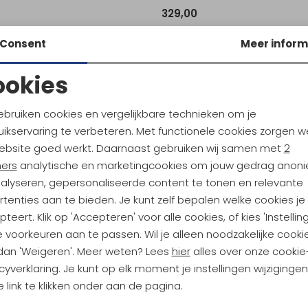
329,00
Consent
Meer inform
RAB
ookies
Firewall Mountain Jacket Women's Mulberry
Noodzakelijke cookies
Personalisatie cookies
ebruiken cookies en vergelijkbare technieken om je
0
298,95
599,00
ikservaring te verbeteren. Met functionele cookies zorgen w
Analytische cookies
Marketing cookies
ebsite goed werkt. Daarnaast gebruiken wij samen met
2
ners
analytische en marketingcookies om jouw gedrag anon
RAB
nalyseren, gepersonaliseerde content te tonen en relevante
Downpour Light Jacket Women's Red Grapefruit
Kangri GTX Jacket Women's Bla
tenties aan te bieden. Je kunt zelf bepalen welke cookies je
teert. Klik op 'Accepteren' voor alle cookies, of kies 'Instellin
399,00
 voorkeuren aan te passen. Wil je alleen noodzakelijke cooki
 dan 'Weigeren'. Meer weten? Lees
hier
alles over onze cookie
cyverklaring. Je kunt op elk moment je instellingen wijziginge
RAB
 link te klikken onder aan de pagina.
Kinetic Alpine 2.0 Jacket Women's Red Grapefruit
Kinetic 2.0 Jacket Women's Orio
Terug