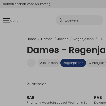
Klanten sparen voor 5% korting
Menu
Home
Dames
Jassen
Regenjassen
RAB
Dames - Regenja
Alle Jassen
Regenjassen
Winterjass
27 artikelen
RAB
RAB
Phantom Mountain Jacket Women's Tempest Blue
Downpo