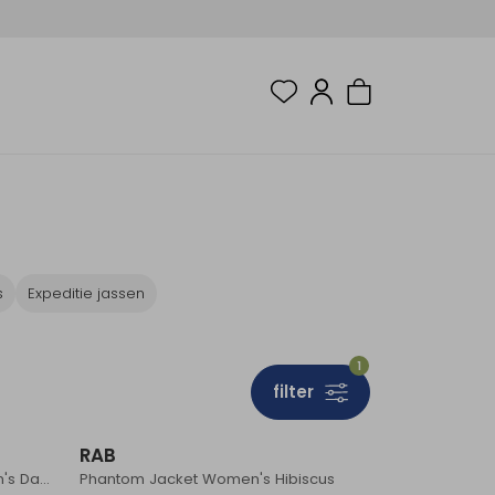
s
Expeditie jassen
1
filter
RAB
Firewall Mountain Jacket Women's Dark Fig Green
Phantom Jacket Women's Hibiscus