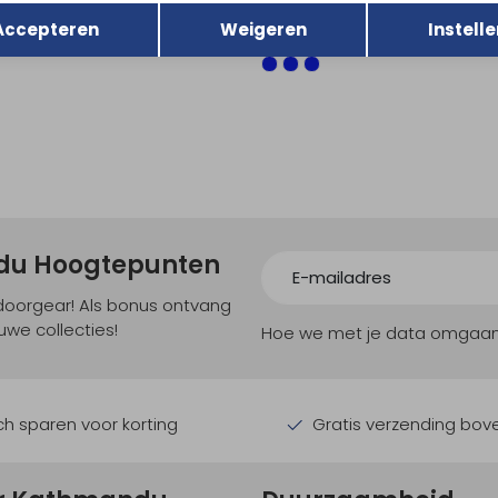
Opslaan
0
249,95
Accepteren
Weigeren
Instelle
ndu Hoogtepunten
tdoorgear! Als bonus ontvang
uwe collecties!
Hoe we met je data omgaan? B
h sparen voor korting
Gratis verzending bov