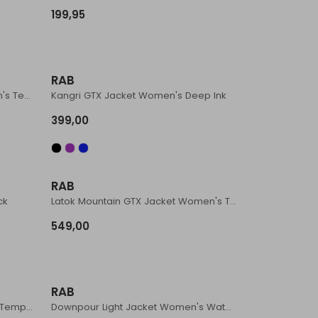
199,95
RAB
Firewall Mountain Jacket Women's Tempest Blue
Kangri GTX Jacket Women's Deep Ink
399,00
RAB
ck
Latok Mountain GTX Jacket Women's Tempest Blue
549,00
RAB
Firewall Alpine Jacket Women's Tempest Blue
Downpour Light Jacket Women's Watermelon