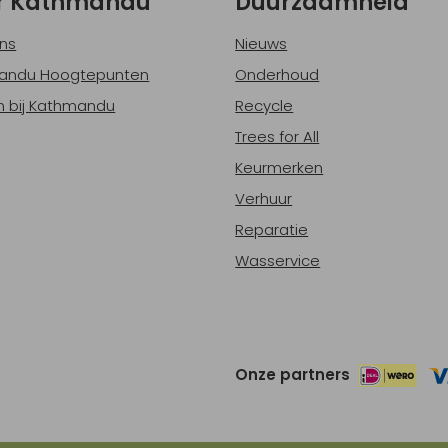
r Kathmandu
Duurzaamheid
ns
Nieuws
andu Hoogtepunten
Onderhoud
 bij Kathmandu
Recycle
Trees for All
Keurmerken
Verhuur
Reparatie
Wasservice
Onze partners