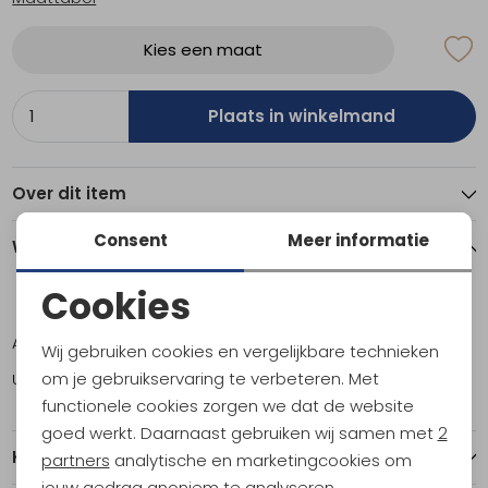
Kies een maat
Plaats in winkelmand
Over dit item
Consent
Meer informatie
Winkelvoorraad
Cookies
10
12
14
Noodzakelijke cookies
Amsterdam
2
1
1
Wij gebruiken cookies en vergelijkbare technieken
Personalisatie cookies
om je gebruikservaring te verbeteren. Met
Utrecht
1
0
2
functionele cookies zorgen we dat de website
Analytische cookies
goed werkt. Daarnaast gebruiken wij samen met
2
Kenmerken
Marketing cookies
partners
analytische en marketingcookies om
jouw gedrag anoniem te analyseren,