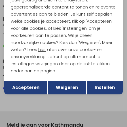
Gerelateerde producten
gepersonaliseerde content te tonen en relevante
Nieuw
advertenties aan te bieden. Je kunt zelf bepalen
RAB
RAB
welke cookies je accepteert. Klik op 'Accepteren'
Cirrus Flex Hoody Women's Plum/Mulberry
Borealis Hoody Women's Dark Fig Green
voor alle cookies, of kies 'Instellingen' om je
179,95
119,95
voorkeuren aan te passen. Wil je alleen
noodzakelijke cookies? Kies dan 'Weigeren'. Meer
weten? Lees
hier
alles over onze cookie- en
privacyverklaring. Je kunt op elk moment je
RAB
RAB
instellingen wijzigingen door op de link te klikken
Borealis Hoody Women's Beluga
Downpour Jacket Women's Army
onder aan de pagina.
119,95
139,95
Terug
Opslaan
Accepteren
Weigeren
Instellen
Meld je aan voor Kathmandu