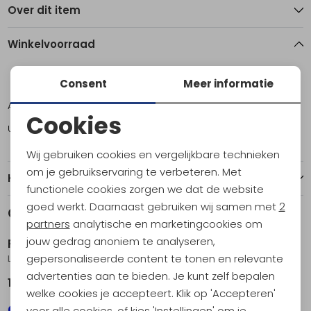
Over dit item
Winkelvoorraad
M
XL
Consent
Meer informatie
Amsterdam
1
1
Cookies
Utrecht
0
1
Noodzakelijke cookies
Wij gebruiken cookies en vergelijkbare technieken
Personalisatie cookies
om je gebruikservaring te verbeteren. Met
Kenmerken
functionele cookies zorgen we dat de website
Analytische cookies
goed werkt. Daarnaast gebruiken wij samen met
2
Gerelateerde producten
Marketing cookies
partners
analytische en marketingcookies om
jouw gedrag anoniem te analyseren,
Patagonia
Patagonia
gepersonaliseerde content te tonen en relevante
LW Synch Snap-T P/O Kaleido: Black
LW Synch Snap-T P/O Nautilus Tan
advertenties aan te bieden. Je kunt zelf bepalen
129,95
129,95
welke cookies je accepteert. Klik op 'Accepteren'
voor alle cookies, of kies 'Instellingen' om je