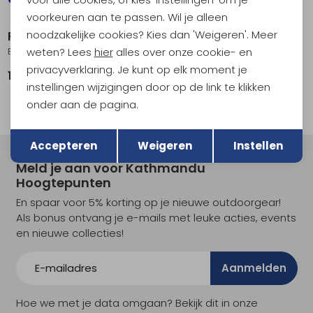
voorkeuren aan te passen. Wil je alleen
noodzakelijke cookies? Kies dan 'Weigeren'. Meer
Patagonia
Patagonia
Better Sweater 1/2 Zip P/O River Rock Green
R1 Air Crew Bobcat Brown
weten? Lees
hier
alles over onze cookie- en
privacyverklaring. Je kunt op elk moment je
179,95
99,95
instellingen wijzigingen door op de link te klikken
onder aan de pagina.
Terug
Opslaan
Accepteren
Weigeren
Instellen
Meld je aan voor Kathmandu
Hoogtepunten
En spaar voor 5% korting op je nieuwe outdoorgear!
Als bonus ontvang je e-mails met leuke acties, events
en nieuwe collecties!
Aanmelden
Hoe we met je data omgaan? Bekijk dit in onze