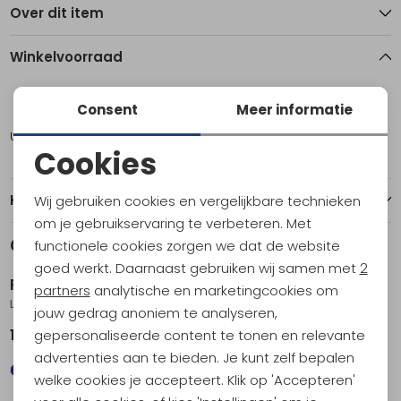
Over dit item
Winkelvoorraad
L
XL
XXL
Consent
Meer informatie
Utrecht
1
1
1
Cookies
Noodzakelijke cookies
Kenmerken
Wij gebruiken cookies en vergelijkbare technieken
Personalisatie cookies
om je gebruikservaring te verbeteren. Met
Gerelateerde producten
functionele cookies zorgen we dat de website
Analytische cookies
goed werkt. Daarnaast gebruiken wij samen met
2
Patagonia
Patagonia
Marketing cookies
partners
analytische en marketingcookies om
LW Synch Snap-T P/O Women's Jaguar Geo: Blue Sage
LW Synch Snap-T P/O Women's Light Violet
jouw gedrag anoniem te analyseren,
gepersonaliseerde content te tonen en relevante
129,95
129,95
advertenties aan te bieden. Je kunt zelf bepalen
welke cookies je accepteert. Klik op 'Accepteren'