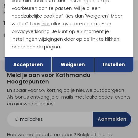
voor alle cookies, of kies 'Instellingen' om je
Patagonia
Patagonia
voorkeuren aan te passen. Wil je alleen
Better Sweater Jkt Nautilus Tan
Better Sweater Jkt Women's Light Violet
noodzakelijke cookies? Kies dan 'Weigeren'. Meer
149,95
149,95
weten? Lees
hier
alles over onze cookie- en
privacyverklaring. Je kunt op elk moment je
instellingen wijzigingen door op de link te klikken
onder aan de pagina.
Terug
Opslaan
Accepteren
Weigeren
Instellen
Meld je aan voor Kathmandu
Hoogtepunten
En spaar voor 5% korting op je nieuwe outdoorgear!
Als bonus ontvang je e-mails met leuke acties, events
en nieuwe collecties!
Aanmelden
Hoe we met je data omgaan? Bekijk dit in onze