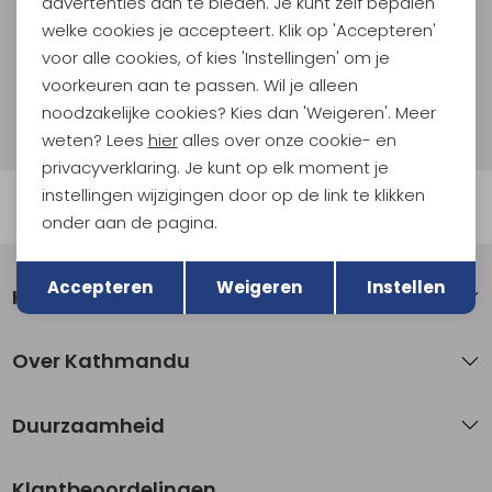
advertenties aan te bieden. Je kunt zelf bepalen
welke cookies je accepteert. Klik op 'Accepteren'
Aanmelden
voor alle cookies, of kies 'Instellingen' om je
voorkeuren aan te passen. Wil je alleen
Hoe we met je data omgaan? Bekijk dit in onze
noodzakelijke cookies? Kies dan 'Weigeren'. Meer
privacyverklaring.
weten? Lees
hier
alles over onze cookie- en
privacyverklaring. Je kunt op elk moment je
instellingen wijzigingen door op de link te klikken
Automatisch sparen voor korting
onder aan de pagina.
Terug
Opslaan
Accepteren
Weigeren
Instellen
Klantenservice
Over Kathmandu
Duurzaamheid
Klantbeoordelingen