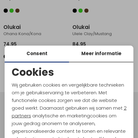
Schoenonderhoud
Bagagezakken en Tonnen
Wandelstokken en Gamaschen
Kampeermeubels
Pof, Pofzakken en Training
Wandelschoenen Heren
Skibroeken
Expeditie accessoires
Expeditie jassen
Fietsbroeken
Expeditie accessoires
Rugzak accessoires
Cadeaus en Diensten
Wassen
Klimtouw en Bandsling
Sokken
Fietsbroeken
Expeditie broeken
Olukai
Olukai
Ohana Kona/Kona
Ulele Clay/Mustang
Ijsklimmen en Stijgijzers
Drinksysteem
Expeditie broeken
74,95
84,95
Sneeuwwandelen
Wandelstokken en Gamaschen
Consent
Meer informatie
Zonnebrillen
Cookies
1
filter
Noodzakelijke cookies
Wij gebruiken cookies en vergelijkbare technieken
Personalisatie cookies
om je gebruikservaring te verbeteren. Met
functionele cookies zorgen we dat de website
Analytische cookies
Meld je aan voor Kathmandu
goed werkt. Daarnaast gebruiken wij samen met
2
Hoogtepunten
Marketing cookies
partners
analytische en marketingcookies om
En spaar voor 5% korting op je nieuwe outdoorgear!
jouw gedrag anoniem te analyseren,
Als bonus ontvang je e-mails met leuke acties, events
gepersonaliseerde content te tonen en relevante
en nieuwe collecties!