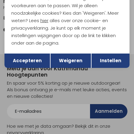
Maier Sports
Maier Sports
voorkeuren aan te passen. Wil je alleen
Norit Skortin Women's Black
Norit Skortin Women's Night Sky
noodzakelijke cookies? Kies dan 'Weigeren'. Meer
89,95
89,95
weten? Lees
hier
alles over onze cookie- en
privacyverklaring. Je kunt op elk moment je
instellingen wijzigingen door op de link te klikken
onder aan de pagina.
Terug
Opslaan
Accepteren
Weigeren
Instellen
Meld je aan voor Kathmandu
Hoogtepunten
En spaar voor 5% korting op je nieuwe outdoorgear!
Als bonus ontvang je e-mails met leuke acties, events
en nieuwe collecties!
Aanmelden
Hoe we met je data omgaan? Bekijk dit in onze
privacyverklaring.