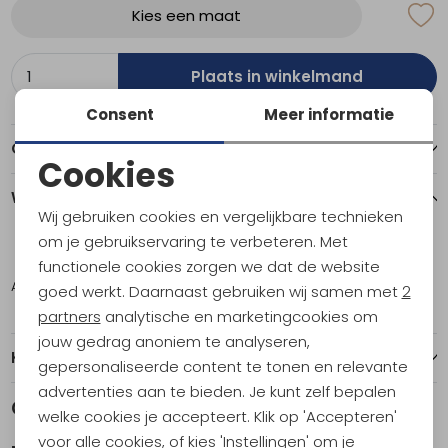
Kies een maat
Plaats in winkelmand
Consent
Meer informatie
Over dit item
Cookies
Noodzakelijke cookies
Winkelvoorraad
Wij gebruiken cookies en vergelijkbare technieken
Personalisatie cookies
om je gebruikservaring te verbeteren. Met
40
functionele cookies zorgen we dat de website
Analytische cookies
Amsterdam
2
goed werkt. Daarnaast gebruiken wij samen met
2
Marketing cookies
partners
analytische en marketingcookies om
jouw gedrag anoniem te analyseren,
Kenmerken
gepersonaliseerde content te tonen en relevante
advertenties aan te bieden. Je kunt zelf bepalen
Gerelateerde producten
welke cookies je accepteert. Klik op 'Accepteren'
voor alle cookies, of kies 'Instellingen' om je