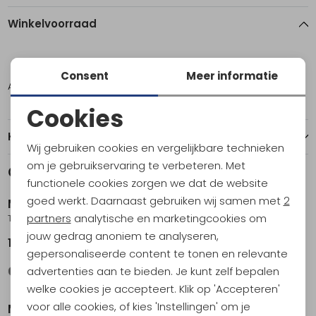
Winkelvoorraad
48
Consent
Meer informatie
Amsterdam
2
Cookies
Noodzakelijke cookies
Kenmerken
Wij gebruiken cookies en vergelijkbare technieken
Personalisatie cookies
om je gebruikservaring te verbeteren. Met
Gerelateerde producten
Nieuw
functionele cookies zorgen we dat de website
Analytische cookies
goed werkt. Daarnaast gebruiken wij samen met
2
Maier Sports
Maier Sports
Marketing cookies
partners
analytische en marketingcookies om
Tajo 2 Zipp-Off Pants Regular Teak
Huang Black
jouw gedrag anoniem te analyseren,
119,95
79,95
gepersonaliseerde content te tonen en relevante
advertenties aan te bieden. Je kunt zelf bepalen
Sale
welke cookies je accepteert. Klik op 'Accepteren'
voor alle cookies, of kies 'Instellingen' om je
Maier Sports
Maier Sports