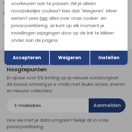
voorkeuren aan te passen. Wil je alleen
Nil Short Coriander
Huang Coriander
noodzakelijke cookies? Kies dan 'Weigeren'. Meer
51,95
69,95
79,95
weten? Lees
hier
alles over onze cookie- en
privacyverklaring. Je kunt op elk moment je
instellingen wijzigingen door op de link te klikken
onder aan de pagina.
Terug
Opslaan
Accepteren
Weigeren
Instellen
Meld je aan voor Kathmandu
Hoogtepunten
En spaar voor 5% korting op je nieuwe outdoorgear!
Als bonus ontvang je e-mails met leuke acties, events
en nieuwe collecties!
Aanmelden
Hoe we met je data omgaan? Bekijk dit in onze
privacyverklaring.