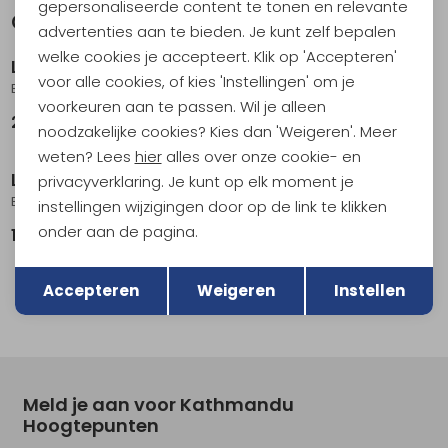
gepersonaliseerde content te tonen en relevante
Gerelateerde producten
Nieuw
advertenties aan te bieden. Je kunt zelf bepalen
welke cookies je accepteert. Klik op 'Accepteren'
Lowa
Lowa
voor alle cookies, of kies 'Instellingen' om je
Explorer GTX Mid Darkgreen/Panna
Skyterra Navy/Marineblue
voorkeuren aan te passen. Wil je alleen
229,95
169,95
noodzakelijke cookies? Kies dan 'Weigeren'. Meer
weten? Lees
hier
alles over onze cookie- en
Lowa
Lowa
privacyverklaring. Je kunt op elk moment je
Explorer GTX Lo Green/Panna
Renegade Evo GTX Mid Darkbrown/Black
instellingen wijzigingen door op de link te klikken
onder aan de pagina.
199,95
229,95
Terug
Opslaan
Accepteren
Weigeren
Instellen
Meld je aan voor Kathmandu
Hoogtepunten