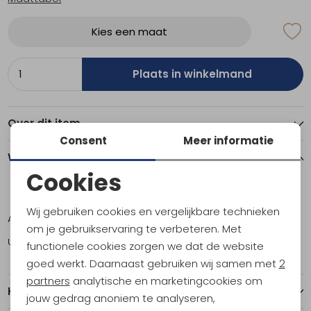
Kies een maat
Plaats in winkelmand
Over dit item
Consent
Meer informatie
Winkelvoorraad
Cookies
Noodzakelijke cookies
10
11
11,5
14
Wij gebruiken cookies en vergelijkbare technieken
Amsterdam
1
1
1
0
Personalisatie cookies
om je gebruikservaring te verbeteren. Met
Utrecht
2
0
0
1
functionele cookies zorgen we dat de website
Analytische cookies
goed werkt. Daarnaast gebruiken wij samen met
2
Marketing cookies
partners
analytische en marketingcookies om
Kenmerken
jouw gedrag anoniem te analyseren,