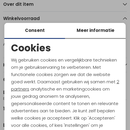
Over dit item
Winkelvoorraad
Consent
Meer informatie
8
Cookies
Amsterdam
1
Noodzakelijke cookies
Wij gebruiken cookies en vergelijkbare technieken
Personalisatie cookies
Kenmerken
om je gebruikservaring te verbeteren. Met
functionele cookies zorgen we dat de website
Analytische cookies
Gerelateerde producten
goed werkt. Daarnaast gebruiken wij samen met
2
Marketing cookies
partners
analytische en marketingcookies om
Lowa
Lowa
jouw gedrag anoniem te analyseren,
Explorer GTX Lo Women's Darkpetrol/Milkygr
Explorer GTX Mid Women's Brownrose/Clay
gepersonaliseerde content te tonen en relevante
199,95
229,95
advertenties aan te bieden. Je kunt zelf bepalen
welke cookies je accepteert. Klik op 'Accepteren'
Lowa
Lowa
voor alle cookies, of kies 'Instellingen' om je