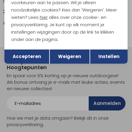
Renegade Evo GTX Mid Women's Sage
Skyterra Women's Lilac/Plum
voorkeuren aan te passen. Wil je alleen
noodzakelijke cookies? Kies dan 'Weigeren'. Meer
229,95
169,95
weten? Lees
hier
alles over onze cookie- en
privacyverklaring. Je kunt op elk moment je
instellingen wijzigingen door op de link te klikken
onder aan de pagina.
Terug
Opslaan
Accepteren
Weigeren
Instellen
Meld je aan voor Kathmandu
Hoogtepunten
En spaar voor 5% korting op je nieuwe outdoorgear!
Als bonus ontvang je e-mails met leuke acties, events
en nieuwe collecties!
Aanmelden
Hoe we met je data omgaan? Bekijk dit in onze
privacyverklaring.