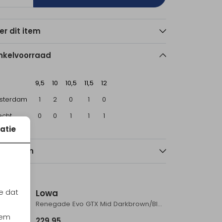
er dit item
nkelvoorraad
9,5
10
10,5
11,5
12
sterdam
1
2
0
1
0
echt
0
0
1
1
1
atie
nmerken
e dat
Lowa
Renegade Evo GTX Mid Darkbrown/Black
iem
229,95