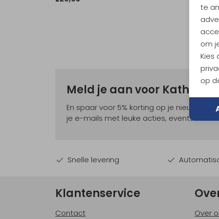
te a
adver
accep
om je
Kies
priva
op de
Meld je aan voor Kathma
En spaar voor 5% korting op je nieuwe ou
je e-mails met leuke acties, events en nie
Snelle levering
Automatisc
Klantenservice
Ove
Contact
Over o