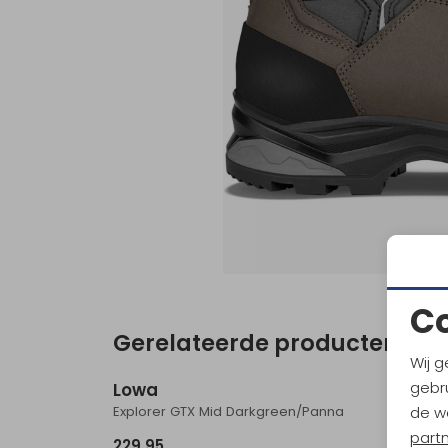
C
Gerelateerde producten
Nieuw
Wij g
gebru
Lowa
Lowa
Explorer GTX Mid Darkgreen/Panna
Skyterr
de w
part
229,95
169,95