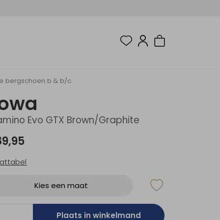
e bergschoen b & b/c
Lowa
mino Evo GTX Brown/Graphite
89,95
attabel
Kies een maat
Plaats in winkelmand