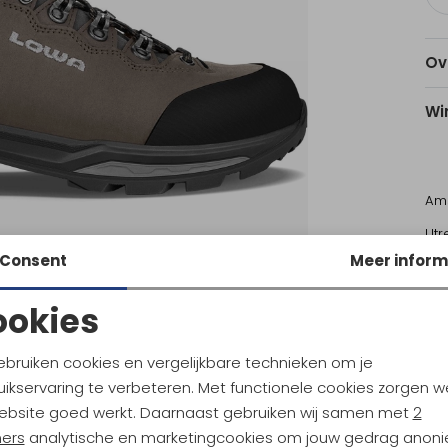
Ov
Wi
Am
Utr
Consent
Meer inform
Ke
ookies
Noodzakelijke cookies
Personalisatie cookies
ebruiken cookies en vergelijkbare technieken om je
ikservaring te verbeteren. Met functionele cookies zorgen w
Lowa
Analytische cookies
Marketing cookies
a Navy/Marineblue
Explorer GTX Lo Green/Panna
ebsite goed werkt. Daarnaast gebruiken wij samen met
2
ners
analytische en marketingcookies om jouw gedrag anon
199,95