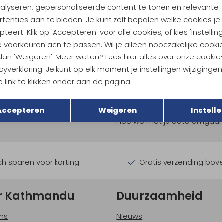
nalyseren, gepersonaliseerde content te tonen en relevante
tenties aan te bieden. Je kunt zelf bepalen welke cookies je
teert. Klik op 'Accepteren' voor alle cookies, of kies 'Instellin
 voorkeuren aan te passen. Wil je alleen noodzakelijke cooki
 dan 'Weigeren'. Meer weten? Lees
hier
alles over onze cookie
cyverklaring. Je kunt op elk moment je instellingen wijziginge
 link te klikken onder aan de pagina.
ndu Hoogtepunten
Terug
Opslaan
tdoorgear! Als bonus ontvang
Accepteren
Weigeren
Instelle
uwe collecties!
Hoe we met je data omgaan? B
h sparen voor korting
Gratis verzending bov
r Kathmandu
Duurzaamheid
ns
Nieuws