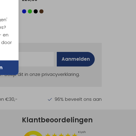
gen'
es?
- en
n door
Aanmelden
n
ekijk dit in onze privacyverklaring.
en €30,-
96% beveelt ons aan
Klantbeoordelingen