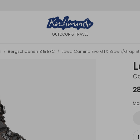
OUTDOOR & TRAVEL
n
Bergschoenen B & B/C
Lowa Camino Evo GTX Brown/Graphit
Ca
2
Ma