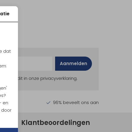
atie
e dat
Aanmelden
iem
ekijk dit in onze privacyverklaring.
gen'
es?
en €30,-
96% beveelt ons aan
- en
n door
Klantbeoordelingen