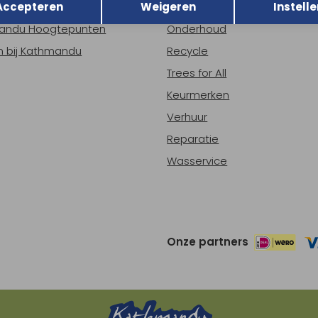
Accepteren
Weigeren
Instelle
ns
Nieuws
andu Hoogtepunten
Onderhoud
 bij Kathmandu
Recycle
Trees for All
Keurmerken
Verhuur
Reparatie
Wasservice
Onze partners