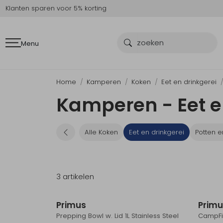
Klanten sparen voor 5% korting
Menu
Home
Kamperen
Koken
Eet en drinkgerei
Kamperen - Eet e
Alle Koken
Eet en drinkgerei
Potten 
3 artikelen
Primus
Prim
Prepping Bowl w. Lid 1L Stainless Steel
CampFir