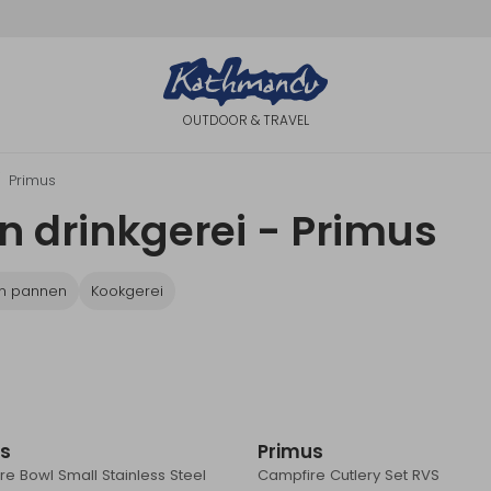
OUTDOOR & TRAVEL
Primus
n drinkgerei - Primus
en pannen
Kookgerei
us
Primus
e Bowl Small Stainless Steel
Campfire Cutlery Set RVS