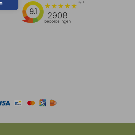
n
9.1
2908
beoordelingen