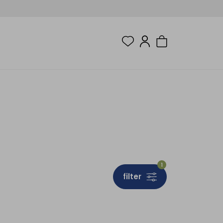
1
filter