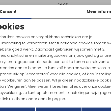
14,95
Consent
Meer inform
ookies
Noodzakelijke cookies
Personalisatie cookies
ebruiken cookies en vergelijkbare technieken om je
ikservaring te verbeteren. Met functionele cookies zorgen w
Analytische cookies
Marketing cookies
ebsite goed werkt. Daarnaast gebruiken wij samen met
2
ndu Hoogtepunten
ners
analytische en marketingcookies om jouw gedrag anon
tdoorgear! Als bonus ontvang
nalyseren, gepersonaliseerde content te tonen en relevante
uwe collecties!
Hoe we met je data omgaan? B
tenties aan te bieden. Je kunt zelf bepalen welke cookies je
teert. Klik op 'Accepteren' voor alle cookies, of kies 'Instellin
 voorkeuren aan te passen. Wil je alleen noodzakelijke cooki
h sparen voor korting
Gratis verzending bov
 dan 'Weigeren'. Meer weten? Lees
hier
alles over onze cookie
cyverklaring. Je kunt op elk moment je instellingen wijziginge
 link te klikken onder aan de pagina.
r Kathmandu
Duurzaamheid
Terug
Opslaan