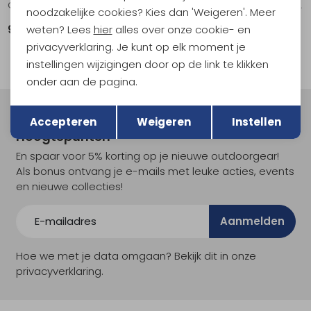
Childproof Cap-Fuel Bottle .
Adapter DIN Combi - Tupike, Kinjia & Kuchoma
noodzakelijke cookies? Kies dan 'Weigeren'. Meer
weten? Lees
hier
alles over onze cookie- en
9,95
22,50
privacyverklaring. Je kunt op elk moment je
instellingen wijzigingen door op de link te klikken
onder aan de pagina.
Terug
Opslaan
Meld je aan voor Kathmandu
Accepteren
Weigeren
Instellen
Hoogtepunten
En spaar voor 5% korting op je nieuwe outdoorgear!
Als bonus ontvang je e-mails met leuke acties, events
en nieuwe collecties!
Aanmelden
Hoe we met je data omgaan? Bekijk dit in onze
privacyverklaring.