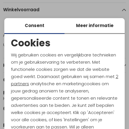
Winkelvoorraad
Consent
Meer informatie
ONE
Amsterdam
3
Cookies
Utrecht
2
Noodzakelijke cookies
Wij gebruiken cookies en vergelijkbare technieken
Personalisatie cookies
om je gebruikservaring te verbeteren. Met
Kenmerken
functionele cookies zorgen we dat de website
Analytische cookies
goed werkt. Daarnaast gebruiken wij samen met
2
Gerelateerde producten
Marketing cookies
partners
analytische en marketingcookies om
jouw gedrag anoniem te analyseren,
Primus
Primus
gepersonaliseerde content te tonen en relevante
Micron III
Power gas 100gr
advertenties aan te bieden. Je kunt zelf bepalen
69,95
5,95
welke cookies je accepteert. Klik op 'Accepteren'
voor alle cookies, of kies 'Instellingen' om je
Primus
Primus
voorkeuren aan te passen. Wil je alleen