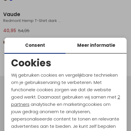
Sale
Schoenonderhoud
Bagagezakken en Tonnen
Wandelstokken en Gamaschen
Kampeermeubels
Pof, Pofzakken en Training
Wandelschoenen Heren
Skibroeken
Expeditie accessoires
Expeditie jassen
Fietsbroeken
Expeditie accessoires
Vaude
Rugzak accessoires
Cadeaus en Diensten
Wassen
Klimtouw en Bandsling
Sokken
Fietsbroeken
Expeditie broeken
Redmont Hemp T-Shirt dark sea
40,95
54,95
Ijsklimmen en Stijgijzers
Drinksysteem
Expeditie broeken
Consent
Meer informatie
Sneeuwwandelen
Wandelstokken en Gamaschen
1
Cookies
Zonnebrillen
filter
Noodzakelijke cookies
Wij gebruiken cookies en vergelijkbare technieken
Personalisatie cookies
om je gebruikservaring te verbeteren. Met
Meld je aan voor Kathmandu
functionele cookies zorgen we dat de website
Analytische cookies
Hoogtepunten
goed werkt. Daarnaast gebruiken wij samen met
2
Marketing cookies
partners
analytische en marketingcookies om
En spaar voor 5% korting op je nieuwe outdoorgear!
Als bonus ontvang je e-mails met leuke acties, events
jouw gedrag anoniem te analyseren,
en nieuwe collecties!
gepersonaliseerde content te tonen en relevante
advertenties aan te bieden. Je kunt zelf bepalen