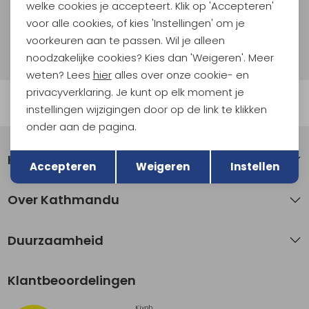
Aanmelden
welke cookies je accepteert. Klik op 'Accepteren'
voor alle cookies, of kies 'Instellingen' om je
Hoe we met je data omgaan? Bekijk dit in onze
voorkeuren aan te passen. Wil je alleen
privacyverklaring.
noodzakelijke cookies? Kies dan 'Weigeren'. Meer
weten? Lees
hier
alles over onze cookie- en
privacyverklaring. Je kunt op elk moment je
Automatisch sparen voor korting
instellingen wijzigingen door op de link te klikken
onder aan de pagina.
Terug
Opslaan
Klantenservice
Accepteren
Weigeren
Instellen
Over Kathmandu
Duurzaamheid
Klantbeoordelingen