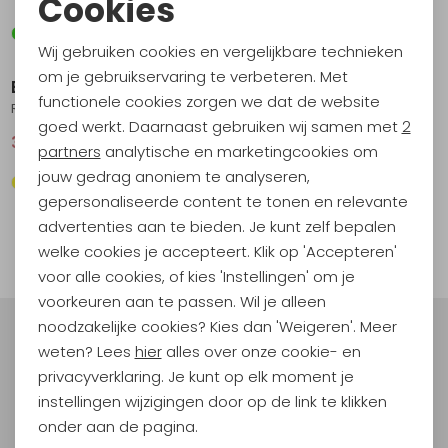
Cookies
Noodzakelijke cookies
Sale
Wij gebruiken cookies en vergelijkbare technieken
Personalisatie cookies
om je gebruikservaring te verbeteren. Met
Blue Loop Originals
functionele cookies zorgen we dat de website
Analytische cookies
Refibra Alp Longsleeve Dress Blues
goed werkt. Daarnaast gebruiken wij samen met
2
36,95
49,95
Marketing cookies
partners
analytische en marketingcookies om
jouw gedrag anoniem te analyseren,
gepersonaliseerde content te tonen en relevante
1
advertenties aan te bieden. Je kunt zelf bepalen
filter
welke cookies je accepteert. Klik op 'Accepteren'
voor alle cookies, of kies 'Instellingen' om je
voorkeuren aan te passen. Wil je alleen
noodzakelijke cookies? Kies dan 'Weigeren'. Meer
Meld je aan voor Kathmandu
weten? Lees
hier
alles over onze cookie- en
Hoogtepunten
privacyverklaring. Je kunt op elk moment je
En spaar voor 5% korting op je nieuwe outdoorgear!
instellingen wijzigingen door op de link te klikken
Als bonus ontvang je e-mails met leuke acties, events
onder aan de pagina.
en nieuwe collecties!