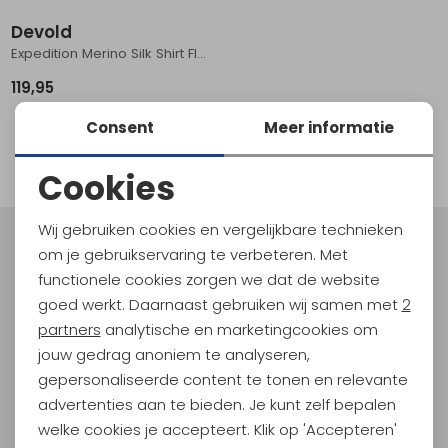
Schoenonderhoud
Bagagezakken en Tonnen
Wandelstokken en Gamaschen
Kampeermeubels
Pof, Pofzakken en Training
Wandelschoenen Heren
Skibroeken
Expeditie accessoires
Expeditie jassen
Fietsbroeken
Expeditie accessoires
Devold
Expedition Merino Silk Shirt Flood/Blue
Rugzak accessoires
Cadeaus en Diensten
Wassen
Klimtouw en Bandsling
Sokken
Fietsbroeken
Expeditie broeken
119,95
Ijsklimmen en Stijgijzers
Drinksysteem
Expeditie broeken
Consent
Meer informatie
1
filter
Sneeuwwandelen
Wandelstokken en Gamaschen
Cookies
Zonnebrillen
Noodzakelijke cookies
Wij gebruiken cookies en vergelijkbare technieken
Personalisatie cookies
Meld je aan voor Kathmandu
om je gebruikservaring te verbeteren. Met
Hoogtepunten
functionele cookies zorgen we dat de website
Analytische cookies
En spaar voor 5% korting op je nieuwe outdoorgear!
goed werkt. Daarnaast gebruiken wij samen met
2
Als bonus ontvang je e-mails met leuke acties, events
Marketing cookies
partners
analytische en marketingcookies om
en nieuwe collecties!
jouw gedrag anoniem te analyseren,
gepersonaliseerde content te tonen en relevante
Aanmelden
advertenties aan te bieden. Je kunt zelf bepalen
welke cookies je accepteert. Klik op 'Accepteren'
Hoe we met je data omgaan? Bekijk dit in onze