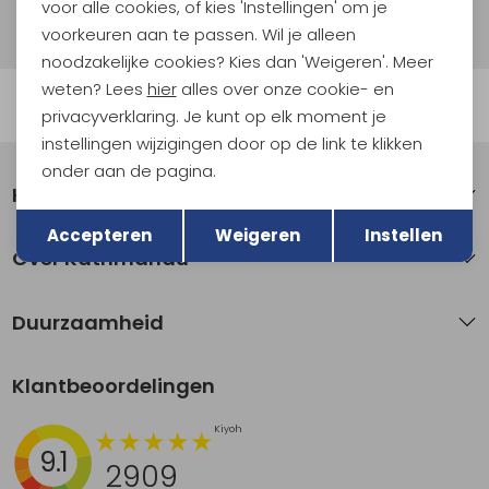
voor alle cookies, of kies 'Instellingen' om je
privacyverklaring.
voorkeuren aan te passen. Wil je alleen
noodzakelijke cookies? Kies dan 'Weigeren'. Meer
weten? Lees
hier
alles over onze cookie- en
Automatisch sparen voor korting
privacyverklaring. Je kunt op elk moment je
instellingen wijzigingen door op de link te klikken
onder aan de pagina.
Klantenservice
Terug
Opslaan
Accepteren
Weigeren
Instellen
Over Kathmandu
Duurzaamheid
Klantbeoordelingen
9.1
2909