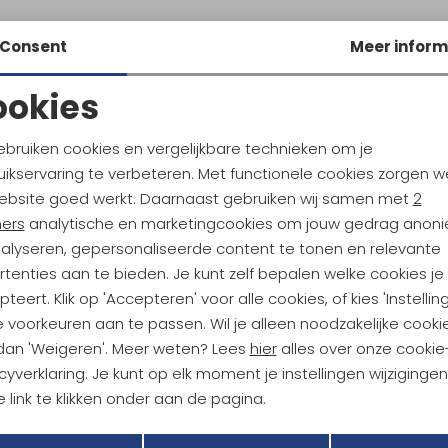
Consent
Meer inform
ookies
Noodzakelijke cookies
Personalisatie cookies
ebruiken cookies en vergelijkbare technieken om je
ikservaring te verbeteren. Met functionele cookies zorgen w
Analytische cookies
Marketing cookies
ebsite goed werkt. Daarnaast gebruiken wij samen met
2
ndu Hoogtepunten
ners
analytische en marketingcookies om jouw gedrag anon
tdoorgear! Als bonus ontvang
nalyseren, gepersonaliseerde content te tonen en relevante
uwe collecties!
Hoe we met je data omgaan? B
tenties aan te bieden. Je kunt zelf bepalen welke cookies je
teert. Klik op 'Accepteren' voor alle cookies, of kies 'Instellin
 voorkeuren aan te passen. Wil je alleen noodzakelijke cooki
h sparen voor korting
Gratis verzending bov
 dan 'Weigeren'. Meer weten? Lees
hier
alles over onze cookie
cyverklaring. Je kunt op elk moment je instellingen wijziginge
 link te klikken onder aan de pagina.
r Kathmandu
Duurzaamheid
Terug
Opslaan