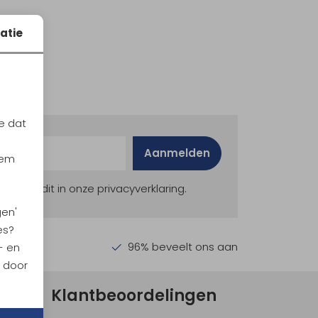
atie
e dat
Aanmelden
iem
ekijk dit in onze privacyverklaring.
gen'
es?
en €30,-
96% beveelt ons aan
- en
n door
Klantbeoordelingen