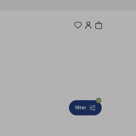
1
filter