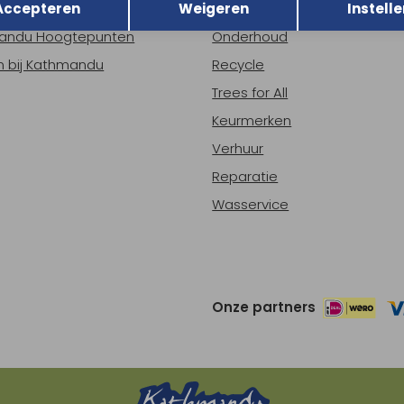
Accepteren
Weigeren
Instelle
ns
Nieuws
andu Hoogtepunten
Onderhoud
 bij Kathmandu
Recycle
Trees for All
Keurmerken
Verhuur
Reparatie
Wasservice
Onze partners