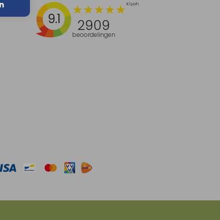
n
9.1
2909
beoordelingen