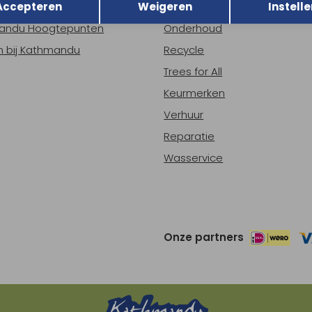
Accepteren
Weigeren
Instelle
ns
Nieuws
andu Hoogtepunten
Onderhoud
 bij Kathmandu
Recycle
Trees for All
Keurmerken
Verhuur
Reparatie
Wasservice
Onze partners