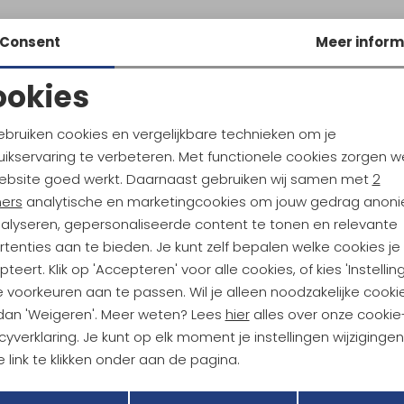
Consent
Meer inform
ookies
Noodzakelijke cookies
Personalisatie cookies
ebruiken cookies en vergelijkbare technieken om je
ikservaring te verbeteren. Met functionele cookies zorgen w
Analytische cookies
Marketing cookies
ebsite goed werkt. Daarnaast gebruiken wij samen met
2
ndu Hoogtepunten
ners
analytische en marketingcookies om jouw gedrag anon
tdoorgear! Als bonus ontvang
nalyseren, gepersonaliseerde content te tonen en relevante
uwe collecties!
Hoe we met je data omgaan? B
tenties aan te bieden. Je kunt zelf bepalen welke cookies je
teert. Klik op 'Accepteren' voor alle cookies, of kies 'Instellin
 voorkeuren aan te passen. Wil je alleen noodzakelijke cooki
h sparen voor korting
Gratis verzending bov
 dan 'Weigeren'. Meer weten? Lees
hier
alles over onze cookie
cyverklaring. Je kunt op elk moment je instellingen wijziginge
 link te klikken onder aan de pagina.
r Kathmandu
Duurzaamheid
Terug
Opslaan