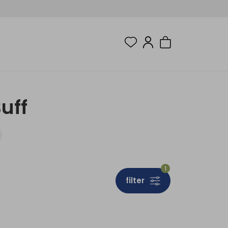
uff
1
filter