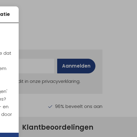
atie
e dat
Aanmelden
iem
ekijk dit in onze privacyverklaring.
gen'
es?
en €30,-
96% beveelt ons aan
- en
n door
Klantbeoordelingen