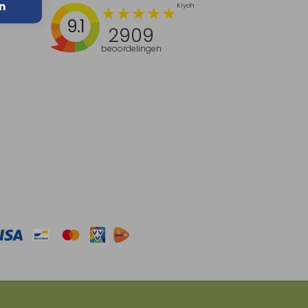
n
9.1
2909
beoordelingen