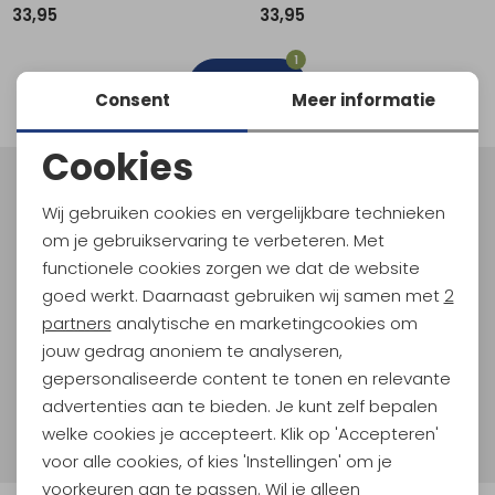
33,95
33,95
Schoenonderhoud
Bagagezakken en Tonnen
Wandelstokken en Gamaschen
Kampeermeubels
Pof, Pofzakken en Training
Wandelschoenen Heren
Skibroeken
Expeditie accessoires
Expeditie jassen
Fietsbroeken
Expeditie accessoires
1
Rugzak accessoires
Cadeaus en Diensten
Wassen
Klimtouw en Bandsling
Sokken
Fietsbroeken
Expeditie broeken
filter
Consent
Meer informatie
Ijsklimmen en Stijgijzers
Drinksysteem
Expeditie broeken
Cookies
Sneeuwwandelen
Wandelstokken en Gamaschen
Noodzakelijke cookies
Meld je aan voor Kathmandu
Wij gebruiken cookies en vergelijkbare technieken
Hoogtepunten
Zonnebrillen
Personalisatie cookies
om je gebruikservaring te verbeteren. Met
En spaar voor 5% korting op je nieuwe outdoorgear!
functionele cookies zorgen we dat de website
Analytische cookies
Als bonus ontvang je e-mails met leuke acties, events
goed werkt. Daarnaast gebruiken wij samen met
2
en nieuwe collecties!
Marketing cookies
partners
analytische en marketingcookies om
jouw gedrag anoniem te analyseren,
Aanmelden
gepersonaliseerde content te tonen en relevante
advertenties aan te bieden. Je kunt zelf bepalen
Hoe we met je data omgaan? Bekijk dit in onze
welke cookies je accepteert. Klik op 'Accepteren'
privacyverklaring.
voor alle cookies, of kies 'Instellingen' om je
voorkeuren aan te passen. Wil je alleen