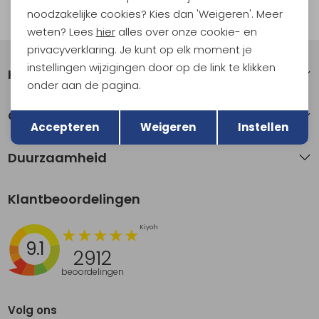
noodzakelijke cookies? Kies dan 'Weigeren'. Meer
Automatisch sparen voor korting
weten? Lees
hier
alles over onze cookie- en
privacyverklaring. Je kunt op elk moment je
instellingen wijzigingen door op de link te klikken
Klantenservice
onder aan de pagina.
Terug
Opslaan
Over Kathmandu
Accepteren
Weigeren
Instellen
Duurzaamheid
Klantbeoordelingen
9.1
2912
beoordelingen
Volg ons