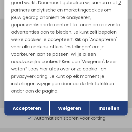
filter
goed werkt. Daarnaast gebruiken wij samen met
2
Marketing cookies
partners
analytische en marketingcookies om
jouw gedrag anoniem te analyseren,
gepersonaliseerde content te tonen en relevante
Meld je aan voor Kathmandu
advertenties aan te bieden. Je kunt zelf bepalen
Hoogtepunten
welke cookies je accepteert. Klik op 'Accepteren'
voor alle cookies, of kies 'Instellingen' om je
En spaar voor 5% korting op je nieuwe outdoorgear!
Als bonus ontvang je e-mails met leuke acties, events
voorkeuren aan te passen. Wil je alleen
en nieuwe collecties!
noodzakelijke cookies? Kies dan 'Weigeren'. Meer
weten? Lees
hier
alles over onze cookie- en
Aanmelden
privacyverklaring. Je kunt op elk moment je
instellingen wijzigingen door op de link te klikken
Hoe we met je data omgaan? Bekijk dit in onze
onder aan de pagina.
privacyverklaring.
Terug
Opslaan
Accepteren
Weigeren
Instellen
Automatisch sparen voor korting