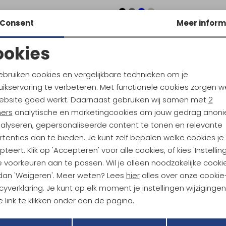
Consent
Meer inform
ra
Hestra
ookies
Deerskin Cork
Deerskin Primaloft Rib Glove Co
Noodzakelijke cookies
Personalisatie cookies
109,95
ebruiken cookies en vergelijkbare technieken om je
ikservaring te verbeteren. Met functionele cookies zorgen w
Analytische cookies
Marketing cookies
ebsite goed werkt. Daarnaast gebruiken wij samen met
2
ners
analytische en marketingcookies om jouw gedrag anon
ra
Hestra
ma-5 Finger
Silk Liner Touch Point Glove Blac
nalyseren, gepersonaliseerde content te tonen en relevante
tenties aan te bieden. Je kunt zelf bepalen welke cookies je
39,95
teert. Klik op 'Accepteren' voor alle cookies, of kies 'Instellin
 voorkeuren aan te passen. Wil je alleen noodzakelijke cooki
 dan 'Weigeren'. Meer weten? Lees
hier
alles over onze cookie
cyverklaring. Je kunt op elk moment je instellingen wijziginge
ra
Hestra
ma - 5 finger Cork / Brown
 link te klikken onder aan de pagina.
Terug
34,95
Opslaan