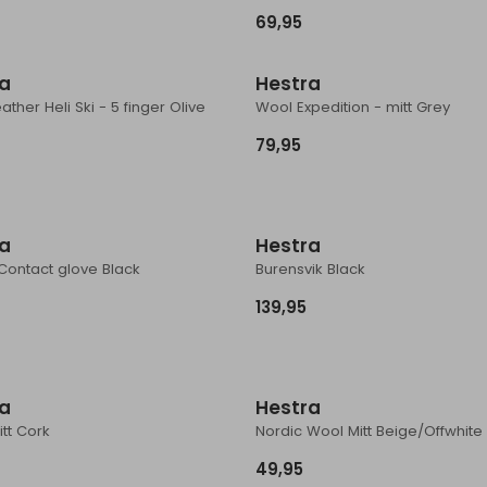
69,95
ra
Hestra
ather Heli Ski - 5 finger Olive
Wool Expedition - mitt Grey
79,95
ra
Hestra
Contact glove Black
Burensvik Black
139,95
ra
Hestra
tt Cork
Nordic Wool Mitt Beige/Offwhite
49,95