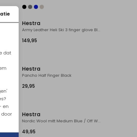
atie
Hestra
rk
Army Leather Heli Ski 3 finger glove Black / Off White
149,95
e dat
iem
Hestra
k
Pancho Half Finger Black
29,95
gen'
es?
- en
n door
Hestra
Merino Wool Liner Active glove antraciet
Nordic Wool mitt Medium Blue / Off White
49,95