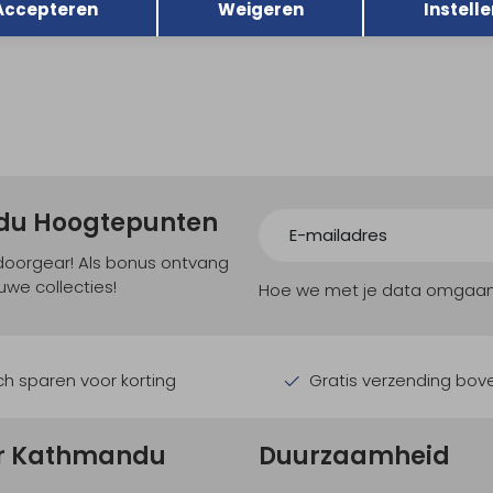
Accepteren
Weigeren
Instelle
ndu Hoogtepunten
tdoorgear! Als bonus ontvang
uwe collecties!
Hoe we met je data omgaan? B
h sparen voor korting
Gratis verzending bov
r Kathmandu
Duurzaamheid