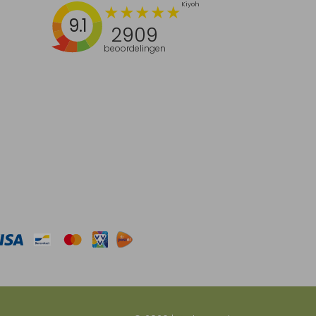
9.1
2909
beoordelingen