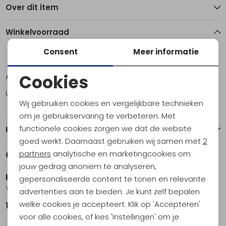
Over dit item
Winkelvoorraad
Consent
Meer informatie
8
9
10
11
Cookies
Amsterdam
1
1
2
1
Noodzakelijke cookies
Utrecht
0
1
1
1
Wij gebruiken cookies en vergelijkbare technieken
Personalisatie cookies
om je gebruikservaring te verbeteren. Met
functionele cookies zorgen we dat de website
Kenmerken
Analytische cookies
goed werkt. Daarnaast gebruiken wij samen met
2
Marketing cookies
Gerelateerde producten
partners
analytische en marketingcookies om
jouw gedrag anoniem te analyseren,
Hestra
Hestra
gepersonaliseerde content te tonen en relevante
Vemdalen CZone - mitt Women's Olive
Vemdalen CZone - 5 finger Women's Black
advertenties aan te bieden. Je kunt zelf bepalen
welke cookies je accepteert. Klik op 'Accepteren'
119,95
119,95
voor alle cookies, of kies 'Instellingen' om je