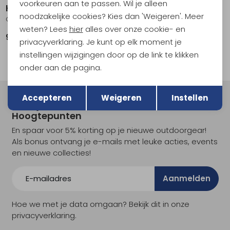
voorkeuren aan te passen. Wil je alleen
Hestra
Hestra
noodzakelijke cookies? Kies dan 'Weigeren'. Meer
CZone Mountain - 5 finger Women's Navy
Voss CZone - 5 finger Women's Forest
weten? Lees
hier
alles over onze cookie- en
99,95
129,95
privacyverklaring. Je kunt op elk moment je
instellingen wijzigingen door op de link te klikken
onder aan de pagina.
Terug
Opslaan
Accepteren
Weigeren
Instellen
Meld je aan voor Kathmandu
Hoogtepunten
En spaar voor 5% korting op je nieuwe outdoorgear!
Als bonus ontvang je e-mails met leuke acties, events
en nieuwe collecties!
Aanmelden
Hoe we met je data omgaan? Bekijk dit in onze
privacyverklaring.