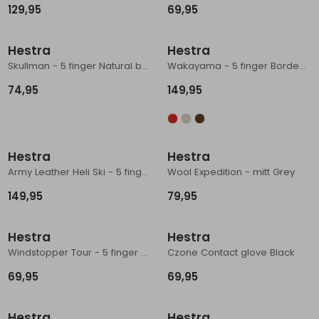
129,95
69,95
Schoenonderhoud
Bagagezakken en Tonnen
Wandelstokken en Gamaschen
Kampeermeubels
Pof, Pofzakken en Training
Wandelschoenen Heren
Skibroeken
Expeditie accessoires
Expeditie jassen
Fietsbroeken
Expeditie accessoires
Hestra
Hestra
Rugzak accessoires
Cadeaus en Diensten
Wassen
Klimtouw en Bandsling
Sokken
Fietsbroeken
Expeditie broeken
Skullman - 5 finger Natural brown
Wakayama - 5 finger Bordeaux / Brown
Ijsklimmen en Stijgijzers
Drinksysteem
Expeditie broeken
74,95
149,95
Sneeuwwandelen
Wandelstokken en Gamaschen
Zonnebrillen
Hestra
Hestra
Army Leather Heli Ski - 5 finger Olive
Wool Expedition - mitt Grey
149,95
79,95
Hestra
Hestra
Windstopper Tour - 5 finger Black
Czone Contact glove Black
69,95
69,95
Hestra
Hestra