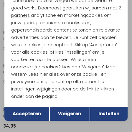
functionele cookies zorgen we dat de website
Analytische cookies
39,95
149,95
goed werkt. Daarnaast gebruiken wij samen met
2
Marketing cookies
partners
analytische en marketingcookies om
jouw gedrag anoniem te analyseren,
gepersonaliseerde content te tonen en relevante
Hestra
Hestra
advertenties aan te bieden. Je kunt zelf bepalen
Silk Liner Touch Point Glove Black
Pancho Half Finger Black
welke cookies je accepteert. Klik op 'Accepteren'
39,95
29,95
voor alle cookies, of kies 'Instellingen' om je
voorkeuren aan te passen. Wil je alleen
Hestra
Hestra
noodzakelijke cookies? Kies dan 'Weigeren'. Meer
Bergvik Tan
Wakayama - 5 finger Cork / Brown
weten? Lees
hier
alles over onze cookie- en
privacyverklaring. Je kunt op elk moment je
99,95
149,95
instellingen wijzigingen door op de link te klikken
onder aan de pagina.
Terug
Opslaan
Hestra
Accepteren
Weigeren
Instellen
Merino Wool Liner Active glove antraciet
34,95